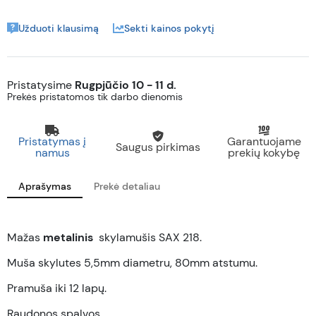
Užduoti klausimą
Sekti kainos pokytį
Pristatysime
Rugpjūčio 10 - 11 d.
Prekės pristatomos tik darbo dienomis
Pristatymas į
Garantuojame
Saugus pirkimas
namus
prekių kokybę
Aprašymas
Prekė detaliau
Mažas
metalinis
skylamušis
SAX 218.
Muša skylutes 5,5mm diametru, 80mm atstumu.
Pramuša iki 12 lapų.
Raudonos spalvos.