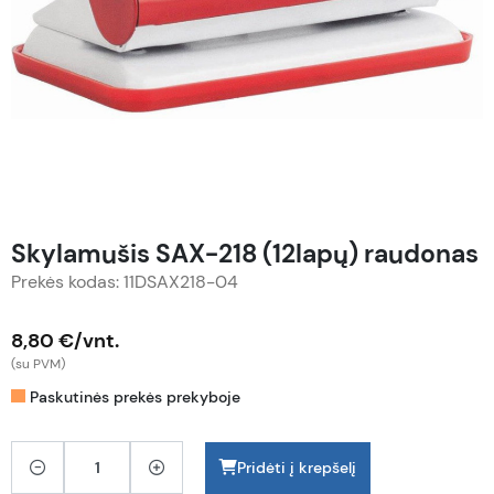
Skylamušis SAX-218 (12lapų) raudonas
Prekės kodas: 11DSAX218-04
8,80 €/vnt.
(su PVM)
Paskutinės prekės prekyboje
Pridėti į krepšelį