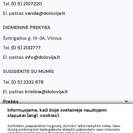
Tel.
(0 5) 2107220
El. paštas
vanda@dolovija.lt
DIDMENINĖ PREKYBA
Švitrigailos g. 14-3A, Vilnius
Tel.
(0 5) 2132777
El. paštas
info@dolovija.lt
SUSISIEKITE SU MUMIS
Tel.
(0 5) 2332 878
El. paštas
kristina@dolovija.lt

Prekės
Informuojame, kad šioje svetainėje naudojami

Mūsų įmonė
slapukai (angl. cookies).

Jūsų paskyra
Sutikdami, paspauskite mygtuką „Sutinku“ arba naršykite toliau. Savo
duotą sutikimą bet kada galėsite atšaukti pakeisdami savo interneto