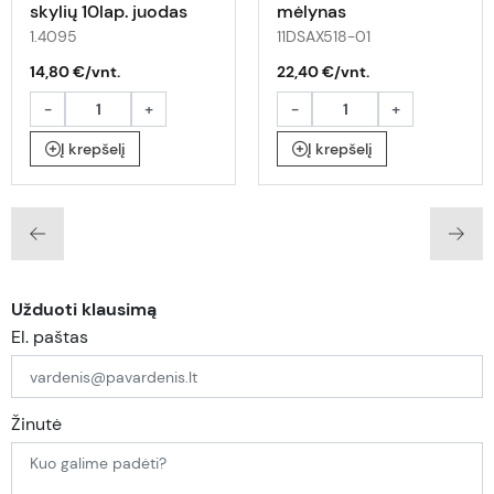
skylių 10lap. juodas
mėlynas
1.4095
11DSAX518-01
14,80 €/vnt.
22,40 €/vnt.
-
+
-
+
Į krepšelį
Į krepšelį
Užduoti klausimą
El. paštas
Žinutė