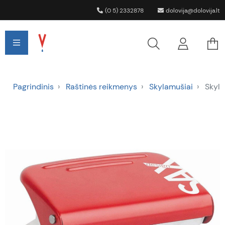
(0 5) 2332878
dolovija@dolovija.lt
Pagrindinis
Raštinės reikmenys
Skylamušiai
Skyla