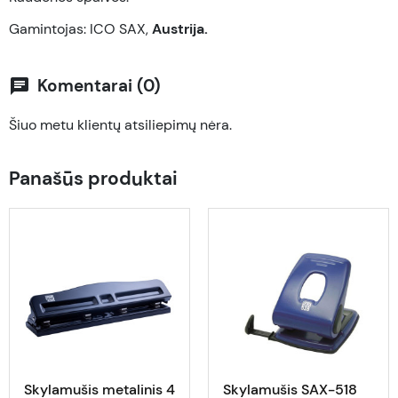
Gamintojas: ICO SAX,
Austrija.
Komentarai (0)
chat
Šiuo metu klientų atsiliepimų nėra.
Panašūs produktai
Skylamušis metalinis 4
Skylamušis SAX-518