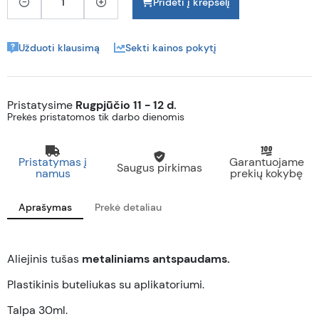
Pridėti į krepšelį
Užduoti klausimą
Sekti kainos pokytį
Pristatysime
Rugpjūčio 11 - 12 d.
Prekės pristatomos tik darbo dienomis
Pristatymas į
Garantuojame
Saugus pirkimas
namus
prekių kokybę
Aprašymas
Prekė detaliau
Aliejinis tušas
metaliniams antspaudams.
Plastikinis buteliukas su aplikatoriumi.
Talpa 30ml.