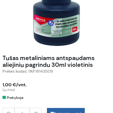
Tušas metaliniams antspaudams
aliejiniu pagrindu 30ml violetinis
Prekės kodas: 11KF18143509
1,00 €/vnt.
(su PVM)
Prekyboje