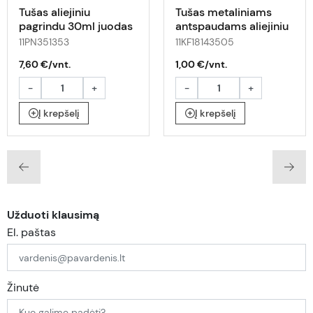
Tušas aliejiniu
Tušas metaliniams
pagrindu 30ml juodas
antspaudams aliejiniu
pagrindu 30ml juodas
11PN351353
11KF18143505
7,60 €/vnt.
1,00 €/vnt.
-
+
-
+
Į krepšelį
Į krepšelį
Užduoti klausimą
El. paštas
Žinutė