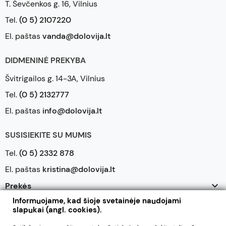
T. Ševčenkos g. 16, Vilnius
Tel.
(0 5) 2107220
El. paštas
vanda@dolovija.lt
DIDMENINĖ PREKYBA
Švitrigailos g. 14-3A, Vilnius
Tel.
(0 5) 2132777
El. paštas
info@dolovija.lt
SUSISIEKITE SU MUMIS
Tel.
(0 5) 2332 878
El. paštas
kristina@dolovija.lt

Prekės
Informuojame, kad šioje svetainėje naudojami

Mūsų įmonė
slapukai (angl. cookies).