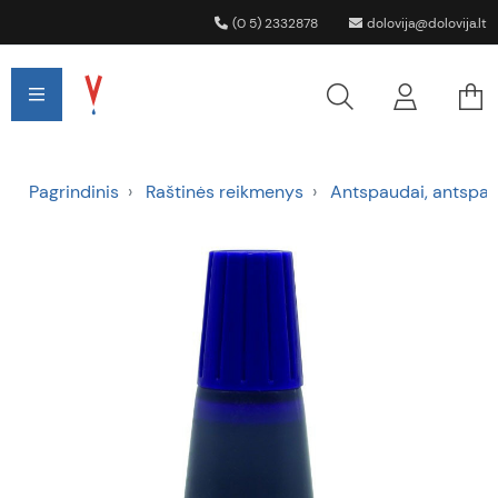
(0 5) 2332878
dolovija@dolovija.lt
Pagrindinis
Raštinės reikmenys
Antspaudai, antspau