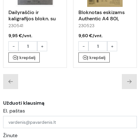
Dailyraščio ir
Bloknotas eskizams
kaligrafijos blokn. su
Authentic A4 80l,
spir. A4 50l 100gsm*
135gsm*
230541
230523
9,95 €/vnt.
9,60 €/vnt.
-
+
-
+
Į krepšelį
Į krepšelį
Užduoti klausimą
El. paštas
Žinutė