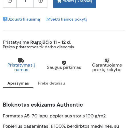
Pridėti į krepšelį
Užduoti klausimą
Sekti kainos pokytį
Pristatysime
Rugpjūčio 11 - 12 d.
Prekės pristatomos tik darbo dienomis
Pristatymas į
Garantuojame
Saugus pirkimas
namus
prekių kokybę
Aprašymas
Prekė detaliau
Bloknotas eskizams Authentic
Formatas A5, 70 lapų, popieriaus storis 100 g/m2.
Popierius pagamintas iš 100%. perdirbtos medvilnės, su