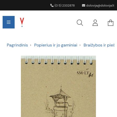
(0 5) 2332878
dolovija@dolovija.lt
Pagrindinis
Popierius ir jo gaminiai
Braižybos ir pieš