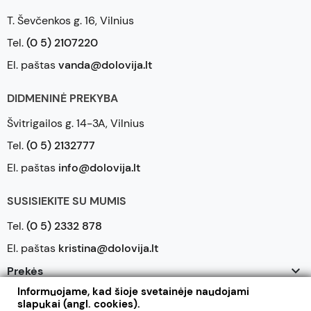
T. Ševčenkos g. 16, Vilnius
Tel.
(0 5) 2107220
El. paštas
vanda@dolovija.lt
DIDMENINĖ PREKYBA
Švitrigailos g. 14-3A, Vilnius
Tel.
(0 5) 2132777
El. paštas
info@dolovija.lt
SUSISIEKITE SU MUMIS
Tel.
(0 5) 2332 878
El. paštas
kristina@dolovija.lt

Prekės
Informuojame, kad šioje svetainėje naudojami

Mūsų įmonė
slapukai (angl. cookies).