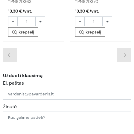
mėlynas blisteryje
mėlynas blisteryje
11PN820363
11PN820370
13,30 €/vnt.
13,30 €/vnt.
-
+
-
+
Į krepšelį
Į krepšelį
Užduoti klausimą
El. paštas
Žinutė