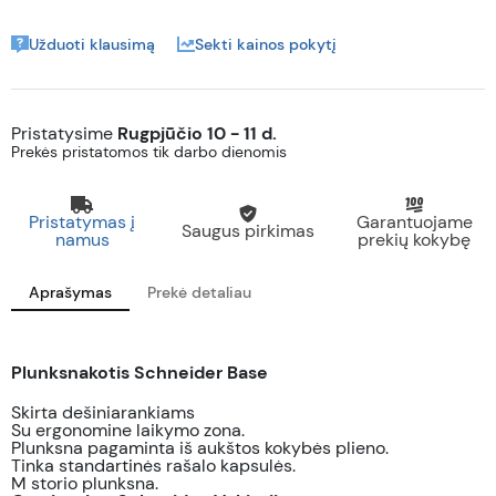
Užduoti klausimą
Sekti kainos pokytį
Pristatysime
Rugpjūčio 10 - 11 d.
Prekės pristatomos tik darbo dienomis
Pristatymas į
Garantuojame
Saugus pirkimas
namus
prekių kokybę
Aprašymas
Prekė detaliau
Plunksnakotis Schneider Base
Skirta dešiniarankiams
Su ergonomine laikymo zona.
Plunksna pagaminta iš aukštos kokybės plieno.
Tinka standartinės rašalo kapsulės.
M storio plunksna.