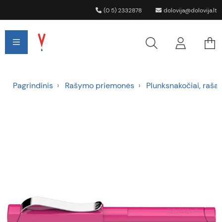
(0 5) 2332878
dolovija@dolovija.lt
Pagrindinis
Rašymo priemonės
Plunksnakočiai, rašalo