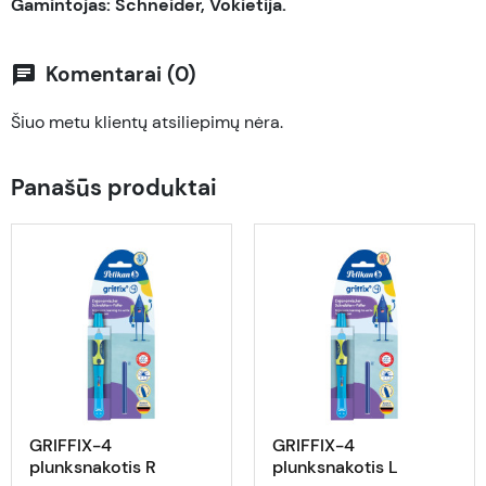
Gamintojas: Schneider, Vokietija.
Komentarai (0)
chat
Šiuo metu klientų atsiliepimų nėra.
Panašūs produktai
GRIFFIX-4
GRIFFIX-4
plunksnakotis R
plunksnakotis L