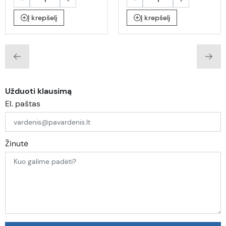
Į krepšelį
Į krepšelį
Užduoti klausimą
El. paštas
Žinutė