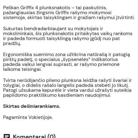
Pelikan Griffix 4 plunksnakotis – tai paskutinis,
pažangiausias žingsnis Griffix rašymo mokymosi
sistemoje, skirtas taisyklingam ir gražiam rašymui įtvirtinti.
Sukurtas bendradarbiaujant su mokytojais ir
mokslininkais, šis plunksnakotis pritaikytas vaikų rankoms
ir padeda formuoti taisyklingą rašymo įgūdį nuo pat
pradžių.
Ergonomiška suėmimo zona užtikrina natūralią ir patogią
pirštų padėtį, o specialus „šypsenėlės“ indikatorius
padeda vaikui lengvai suprasti, ar rašymo priemonė
laikoma teisingai.
Tvirta nerūdijančio plieno plunksna leidžia rašyti švariai ir
tolygiai, o didelis rašalo langelis padeda stebėti jo likutį.
Patogi užsukama kepurėlė ir vieta vardui užrašyti suteikia
papildomo praktiškumo kasdieniam naudojimui.
Skirtas dešiniarankiams.
Pagaminta Vokietijoje.
Komentarai (0)
chat