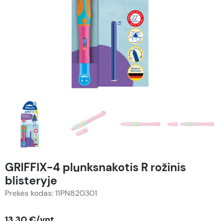
GRIFFIX-4 plunksnakotis R rožinis
blisteryje
Prekės kodas: 11PN820301
13,30 €/vnt.