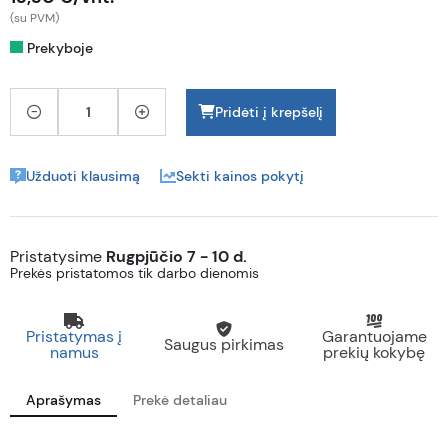
(su PVM)
Prekyboje
Pridėti į krepšelį
Užduoti klausimą
Sekti kainos pokytį
Pristatysime
Rugpjūčio 7 - 10 d.
Prekės pristatomos tik darbo dienomis
Pristatymas į
Garantuojame
Saugus pirkimas
namus
prekių kokybę
Aprašymas
Prekė detaliau