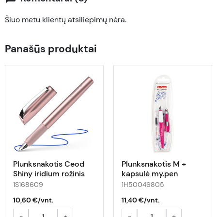
Šiuo metu klientų atsiliepimų nėra.
Panašūs produktai
Plunksnakotis Ceod
Plunksnakotis M +
Shiny iridium rožinis
kapsulė my.pen
rausvai-baltas bls
1S168609
1H50046805
10,60 €/vnt.
11,40 €/vnt.
-
+
-
+