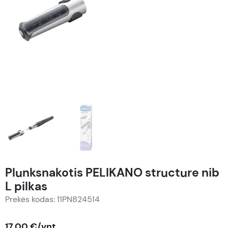
Plunksnakotis PELIKANO structure nib
L pilkas
Prekės kodas: 11PN824514
17,00 €/vnt.