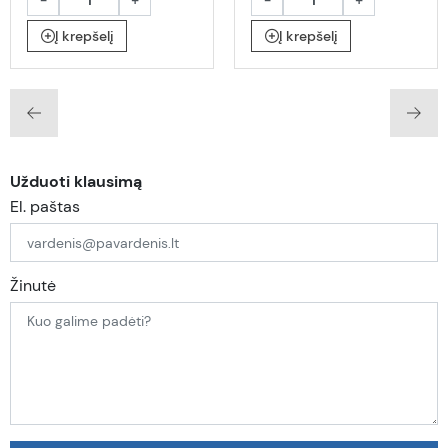
Į krepšelį
Į krepšelį
Užduoti klausimą
El. paštas
Žinutė