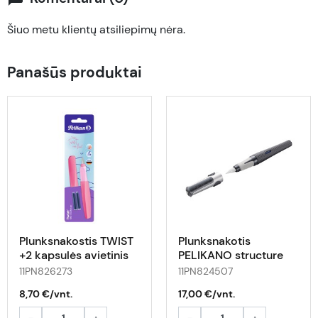
Šiuo metu klientų atsiliepimų nėra.
Panašūs produktai
Plunksnakostis TWIST
Plunksnakotis
+2 kapsulės avietinis
PELIKANO structure
bls
nib M pilkas
11PN826273
11PN824507
8,70 €/vnt.
17,00 €/vnt.
-
+
-
+