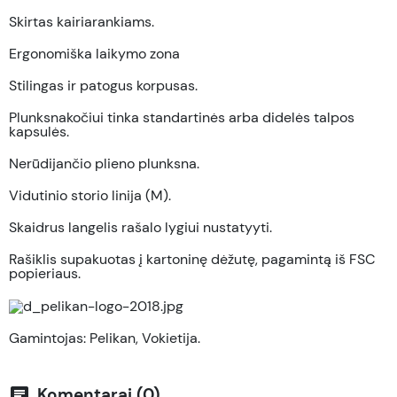
Skirtas kairiarankiams.
Ergonomiška laikymo zona
Stilingas ir patogus korpusas.
Plunksnakočiui tinka standartinės arba didelės talpos
kapsulės.
Nerūdijančio plieno plunksna.
Vidutinio storio linija (M).
Skaidrus langelis rašalo lygiui nustatyyti.
Rašiklis supakuotas į kartoninę dėžutę, pagamintą iš FSC
popieriaus.
Gamintojas: Pelikan, Vokietija.
Komentarai (0)
chat