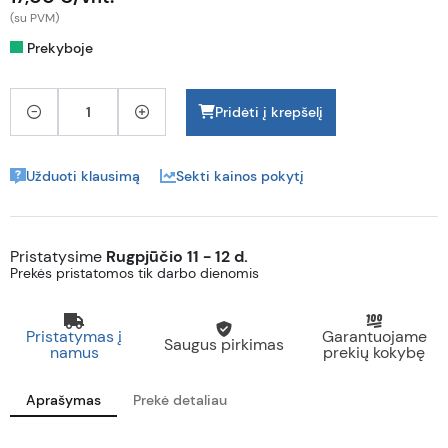
(su PVM)
Prekyboje
Pridėti į krepšelį
Užduoti klausimą
Sekti kainos pokytį
Pristatysime
Rugpjūčio 11 - 12 d.
Prekės pristatomos tik darbo dienomis
Pristatymas į
Garantuojame
Saugus pirkimas
namus
prekių kokybę
Aprašymas
Prekė detaliau