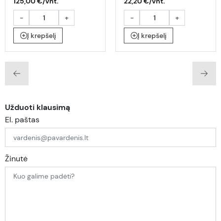
125,00 €/vnt.
22,20 €/vnt.
-
+
-
+
Į krepšelį
Į krepšelį
Užduoti klausimą
El. paštas
Žinutė