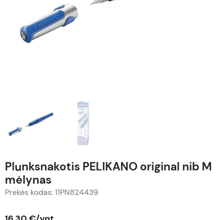
Plunksnakotis PELIKANO original nib M
mėlynas
Prekės kodas: 11PN824439
16,30 €/vnt.