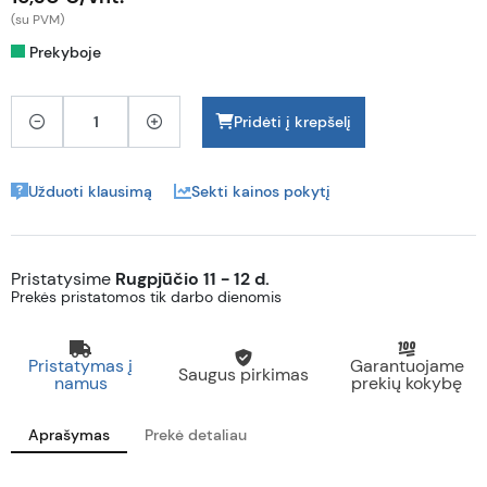
(su PVM)
Prekyboje
Pridėti į krepšelį
Užduoti klausimą
Sekti kainos pokytį
Pristatysime
Rugpjūčio 11 - 12 d.
Prekės pristatomos tik darbo dienomis
Pristatymas į
Garantuojame
Saugus pirkimas
namus
prekių kokybę
Aprašymas
Prekė detaliau