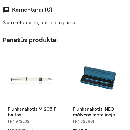
Komentarai (0)
chat
Šiuo metu klientų atsiliepimų nėra.
Panašūs produktai
Plunksnakotis M 205 F
Plunksnakotis INEO
baltas
mėlynas metalinėje
dėžutėje
11PN972232
11PN823661