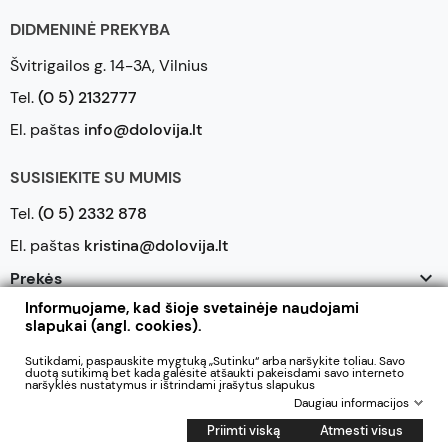
DIDMENINĖ PREKYBA
Švitrigailos g. 14-3A, Vilnius
Tel.
(0 5) 2132777
El. paštas
info@dolovija.lt
SUSISIEKITE SU MUMIS
Tel.
(0 5) 2332 878
El. paštas
kristina@dolovija.lt

Prekės
Informuojame, kad šioje svetainėje naudojami

Mūsų įmonė
slapukai (angl. cookies).

Jūsų paskyra
Sutikdami, paspauskite mygtuką „Sutinku“ arba naršykite toliau. Savo
duotą sutikimą bet kada galėsite atšaukti pakeisdami savo interneto
naršyklės nustatymus ir ištrindami įrašytus slapukus
Daugiau informacijos
2026 © UAB Dolovija. Visos teisės saugomos
Priimti viską
Atmesti visus