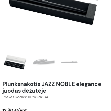
Plunksnakotis JAZZ NOBLE elegance
juodas dėžutėje
Prekės kodas: 11PN821834
12,90 €/vnt.