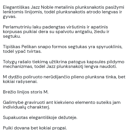
Elegantiškas Jazz Noble metalinis plunksnakotis pasižymi
lenktomis linijomis, todėl plunksnakotis atrodo lengvas ir
gyvas.
Perlamutriniu laku padengtas viršutinis ir apatinis
korpusas puikiai dera su spalvotu antgaliu, žiedu ir
segtuku.
Tipiškas Pelikan snapo formos segtukas yra spyruoklinis,
todėl ypač tvirtas.
Tolygų rašalo tiekimą užtikrina patogus kapsulės pildymo
mechanizmas, todėl Jazz plunksnakotį lengva naudoti.
M dydžio poliruoto nerūdijančio plieno plunksna tinka, bet
kokiai rašysenai.
Brėžio linijos storis M.
Galimybė graviruoti ant kiekvieno elemento suteiks jam
individualų charakterį.
Supakuotas elegantiškoje dėžutėje.
Puiki dovana bet kokiai progai.