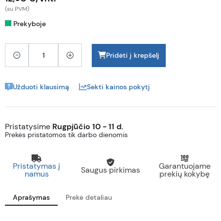
(su PVM)
Prekyboje
Pridėti į krepšelį
Užduoti klausimą
Sekti kainos pokytį
Pristatysime
Rugpjūčio 10 - 11 d.
Prekės pristatomos tik darbo dienomis
Pristatymas į
Garantuojame
Saugus pirkimas
namus
prekių kokybę
Aprašymas
Prekė detaliau