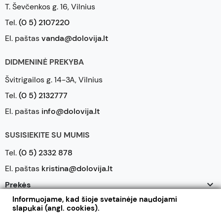
T. Ševčenkos g. 16, Vilnius
Tel.
(0 5) 2107220
El. paštas
vanda@dolovija.lt
DIDMENINĖ PREKYBA
Švitrigailos g. 14-3A, Vilnius
Tel.
(0 5) 2132777
El. paštas
info@dolovija.lt
SUSISIEKITE SU MUMIS
Tel.
(0 5) 2332 878
El. paštas
kristina@dolovija.lt

Prekės
Informuojame, kad šioje svetainėje naudojami

Mūsų įmonė
slapukai (angl. cookies).