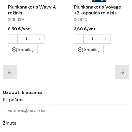
Plunksnakotis Wavy A
Plunksnakotis Voyage
rožinis
+2 kapsulės mix bls
1S162139
1S76110
8,50 €/vnt.
3,60 €/vnt.
-
+
-
+
Į krepšelį
Į krepšelį
Užduoti klausimą
El. paštas
Žinutė