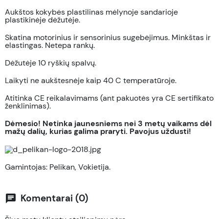
Aukštos kokybės plastilinas mėlynoje sandarioje
plastikinėje dėžutėje.
Skatina motorinius ir sensorinius sugebėjimus. Minkštas ir
elastingas. Netepa rankų.
Dėžutėje 10 ryškių spalvų.
Laikyti ne aukštesnėje kaip 40 C temperatūroje.
Atitinka CE reikalavimams (ant pakuotės yra CE sertifikato
ženklinimas).
Dėmesio! Netinka jaunesniems nei 3 metų vaikams dėl
mažų dalių, kurias galima praryti. Pavojus uždusti!
Gamintojas: Pelikan, Vokietija.
Komentarai (0)
chat