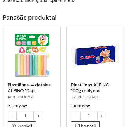
Šiuo metu klientų atsiliepimų nėra.
Panašūs produktai
Plastilinas+4 detalės
Plastilinas ALPINO
ALPINO 10sp.
150g mėlynas
1ADP000052
1ADP00007401
2,77 €/vnt.
1,10 €/vnt.
-
+
-
+
Į krepšelį
Į krepšelį