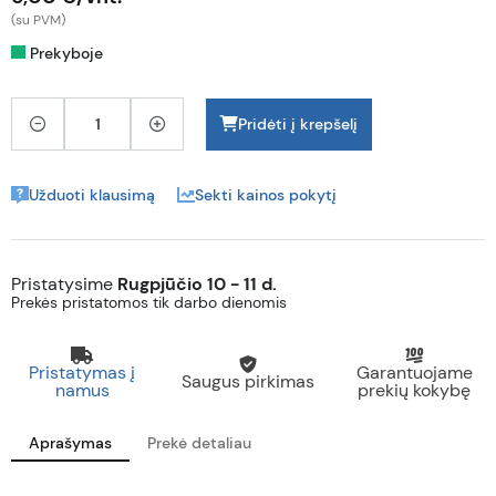
(su PVM)
Prekyboje
Pridėti į krepšelį
Užduoti klausimą
Sekti kainos pokytį
Pristatysime
Rugpjūčio 10 - 11 d.
Prekės pristatomos tik darbo dienomis
Pristatymas į
Garantuojame
Saugus pirkimas
namus
prekių kokybę
Aprašymas
Prekė detaliau