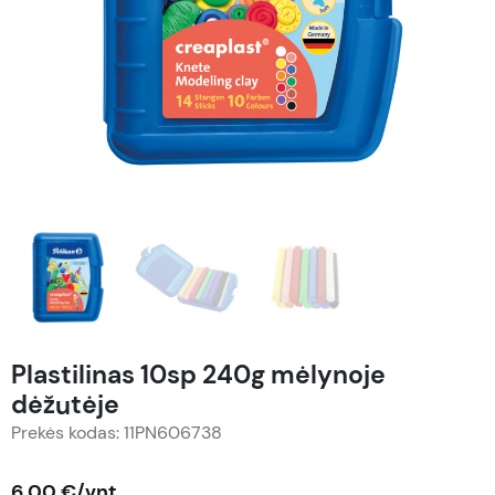
Plastilinas 10sp 240g mėlynoje
dėžutėje
Prekės kodas: 11PN606738
6,00 €/vnt.