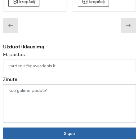
Į krepšelį
Į krepšelį
Užduoti klausimą
El. paštas
Žinutė