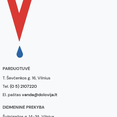
PARDUOTUVĖ
T. Ševčenkos g. 16, Vilnius
Tel.
(0 5) 2107220
El. paštas
vanda@dolovija.lt
DIDMENINĖ PREKYBA
Švitrigailos g. 14-3A, Vilnius