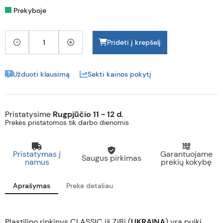
Prekyboje
Pridėti į krepšelį
Užduoti klausimą
Sekti kainos pokytį
Pristatysime
Rugpjūčio 11 - 12 d.
Prekės pristatomos tik darbo dienomis
Pristatymas į
Garantuojame
Saugus pirkimas
namus
prekių kokybę
Aprašymas
Prekė detaliau
Plastilino rinkinys CLASSIC iš ZiBi (
UKRAINA
) yra puiki