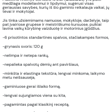
medžiaga modeliavimui ir lipdymui, sugėrusi visas
geriausias savybes, kurių iš šio gaminio reikalauja vaikai, jų
tėvai ir mokytojai.
Jis tinka užsiėmimams namuose, mokykloje, darželyje, taip
pat įvairiose grupėse ir meistriškumo kursuose, puikiai
lavina vaikų kūrybinę vaizduotę ir motorinius įgūdžius.
-6 prisotintos standartinės spalvos, stačiakampės formos,
-grynasis svoris: 120 g
-nelimpa ir netepa rankų,
-nepalieka spalvotų dėmių ant paviršiaus,
-minkšta ir elastinga tekstūra, lengvai minkoma, laikymo
metu neišsausėja,
-gaminiuose gerai išlaiko formą,
-lengvai sujungiamos viena su kita,
-pagamintas pagal klasikinį receptą,