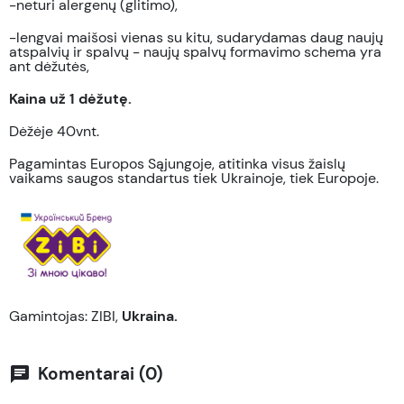
-neturi alergenų (glitimo),
-lengvai maišosi vienas su kitu, sudarydamas daug naujų
atspalvių ir spalvų - naujų spalvų formavimo schema yra
ant dėžutės,
Kaina už 1 dėžutę.
Dėžėje 40vnt.
Pagamintas Europos Sąjungoje, atitinka visus žaislų
vaikams saugos standartus tiek Ukrainoje, tiek Europoje.
Gamintojas: ZIBI,
Ukraina.
Komentarai (0)
chat