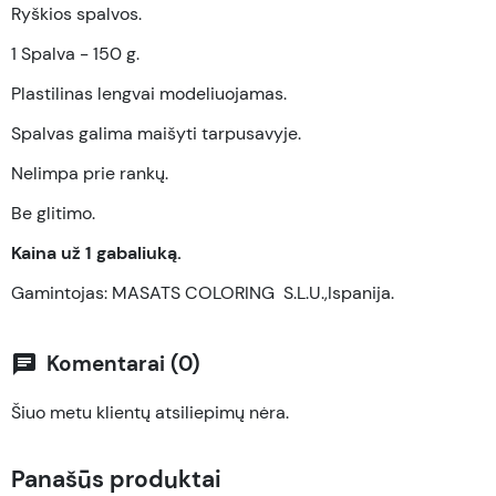
Ryškios spalvos.
1 Spalva - 150 g.
Plastilinas lengvai modeliuojamas.
Spalvas galima maišyti tarpusavyje.
Nelimpa prie rankų.
Be glitimo.
Kaina už 1 gabaliuką.
Gamintojas: MASATS COLORING S.L.U.,Ispanija.
Komentarai (0)
chat
Šiuo metu klientų atsiliepimų nėra.
Panašūs produktai