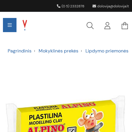
(0 5) 2332878
dolovija@dolovija.lt
Pagrindinis
Mokyklinės prekės
Lipdymo priemonės