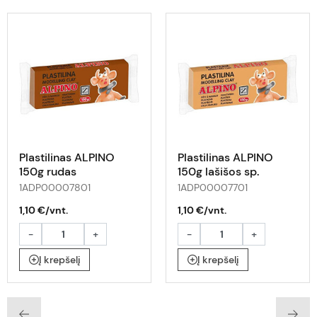
Plastilinas ALPINO
Plastilinas ALPINO
150g rudas
150g lašišos sp.
1ADP00007801
1ADP00007701
1,10 €/vnt.
1,10 €/vnt.
-
+
-
+
Į krepšelį
Į krepšelį