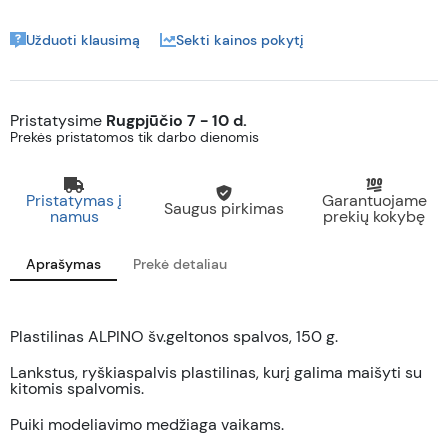
Užduoti klausimą
Sekti kainos pokytį
Pristatysime
Rugpjūčio 7 - 10 d.
Prekės pristatomos tik darbo dienomis
Pristatymas į
Garantuojame
Saugus pirkimas
namus
prekių kokybę
Aprašymas
Prekė detaliau
Plastilinas ALPINO šv.geltonos spalvos, 150 g.
Lankstus, ryškiaspalvis plastilinas, kurį galima maišyti su
kitomis spalvomis.
Puiki modeliavimo medžiaga vaikams.