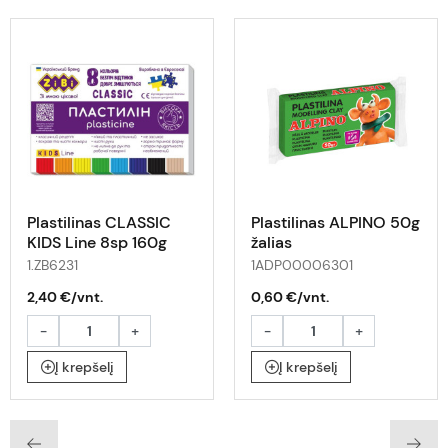
Plastilinas CLASSIC
Plastilinas ALPINO 50g
KIDS Line 8sp 160g
žalias
1.ZB6231
1ADP00006301
2,40 €/vnt.
0,60 €/vnt.
-
+
-
+
Į krepšelį
Į krepšelį