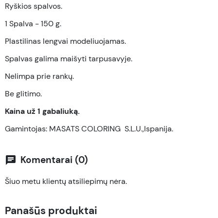
Ryškios spalvos.
1 Spalva - 150 g.
Plastilinas lengvai modeliuojamas.
Spalvas galima maišyti tarpusavyje.
Nelimpa prie rankų.
Be glitimo.
Kaina už 1 gabaliuką.
Gamintojas: MASATS COLORING S.L.U.,Ispanija.
Komentarai (0)
chat
Šiuo metu klientų atsiliepimų nėra.
Panašūs produktai