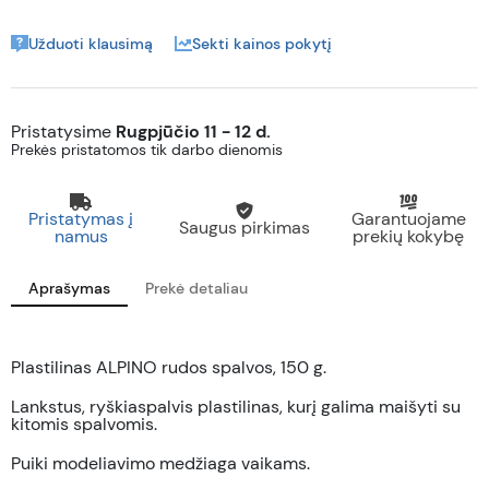
Užduoti klausimą
Sekti kainos pokytį
Pristatysime
Rugpjūčio 11 - 12 d.
Prekės pristatomos tik darbo dienomis
Pristatymas į
Garantuojame
Saugus pirkimas
namus
prekių kokybę
Aprašymas
Prekė detaliau
Plastilinas ALPINO rudos spalvos, 150 g.
Lankstus, ryškiaspalvis plastilinas, kurį galima maišyti su
kitomis spalvomis.
Puiki modeliavimo medžiaga vaikams.