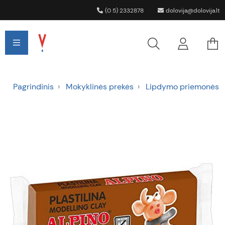
(0 5) 2332878
dolovija@dolovija.lt
Pagrindinis
Mokyklinės prekės
Lipdymo priemonės