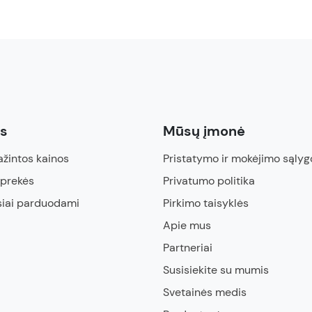
ės
Mūsų įmonė
žintos kainos
Pristatymo ir mokėjimo sąlyg
 prekės
Privatumo politika
siai parduodami
Pirkimo taisyklės
Apie mus
Partneriai
Susisiekite su mumis
Svetainės medis