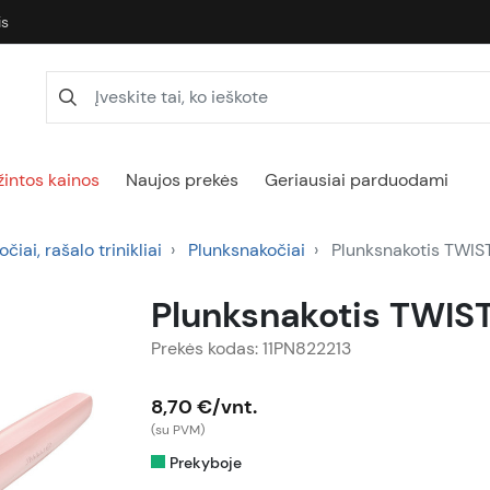
is
intos kainos
Naujos prekės
Geriausiai parduodami
čiai, rašalo trinikliai
Plunksnakočiai
Plunksnakotis TWI
Plunksnakotis TWIS
Prekės kodas: 11PN822213
8,70 €/vnt.
(su PVM)
Prekyboje