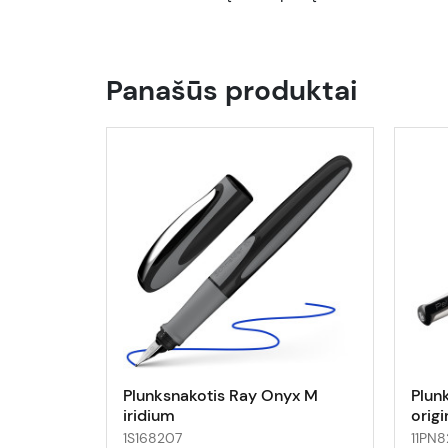
Panašūs produktai
Plunksnakotis Ray Onyx M
Plun
iridium
origi
1S168207
11PN8