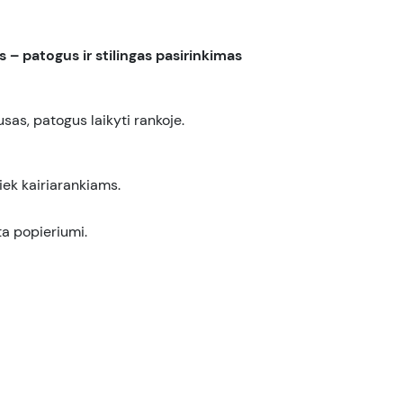
– patogus ir stilingas pasirinkimas
usas, patogus laikyti rankoje.
iek kairiarankiams.
ta popieriumi.