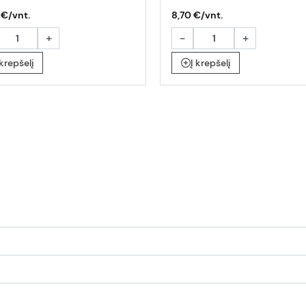
 €/vnt.
8,70 €/vnt.
+
-
+
 krepšelį
Į krepšelį