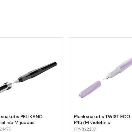
ksnakotis PELIKANO
Plunksnakotis TWIST ECO
nal nib M juodas
P457M violetinis
24477
11PN822237