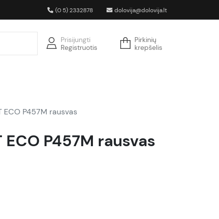
(0 5) 2332878
dolovija@dolovija.lt
Prisijungti
Pirkinių
Registruotis
krepšelis
ST ECO P457M rausvas
T ECO P457M rausvas