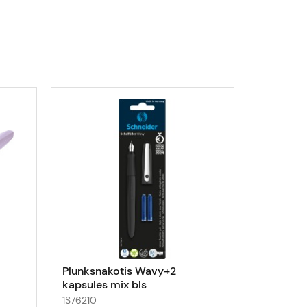
Plunksnakotis Wavy+2
Plunksna
kapsulės mix bls
violetini
1S76210
15012/3-41