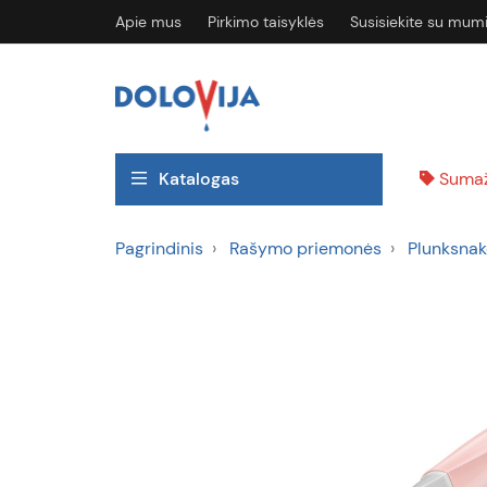
Apie mus
Pirkimo taisyklės
Susisiekite su mum
Katalogas
Sumaž
Pagrindinis
Rašymo priemonės
Plunksnako