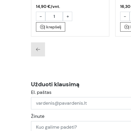
14,90 €/vnt.
16,30
-
+
-
Į krepšelį
Į
Užduoti klausimą
El. paštas
Žinutė