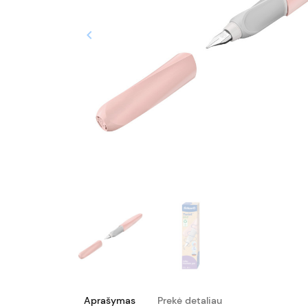
keyboard_arrow_left
Ankstesnis
Aprašymas
Prekė detaliau