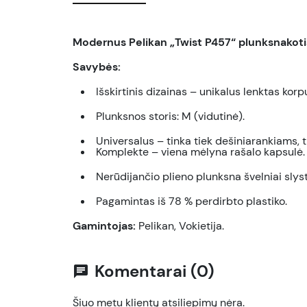
Modernus Pelikan „Twist P457“ plunksnakotis 
Savybės:
Išskirtinis dizainas – unikalus lenktas korp
Plunksnos storis: M (vidutinė).
Universalus – tinka tiek dešiniarankiams, t
Komplekte – viena mėlyna rašalo kapsulė.
Nerūdijančio plieno plunksna švelniai slys
Pagamintas iš 78 % perdirbto plastiko.
Gamintojas:
Pelikan, Vokietija.
Komentarai (0)
chat
Šiuo metu klientų atsiliepimų nėra.