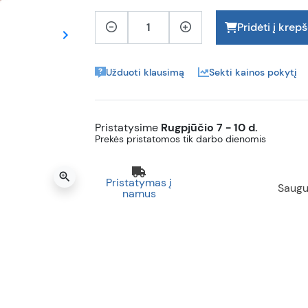
Pridėti į krepš
keyboard_arrow_right
Tęsti
Užduoti klausimą
Sekti kainos pokytį
Pristatysime
Rugpjūčio 7 - 10 d.
Prekės pristatomos tik darbo dienomis
zoom_in
Pristatymas į
Saugu
namus