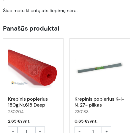
Šiuo metu klientų atsiliepimų nėra.
Panašūs produktai
Krepinis popierius
Krepinis popierius K-I-
180g.Nr.618 Deep
N, 27- pilkas
Orange Red
230204
230183
2,65 €/vnt.
0,65 €/vnt.
-
+
-
+