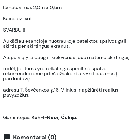
Išmatavimai: 2,0m x 0,5m.
Kaina už 1vnt.
SVARBU !!!!
Aukščiau esančioje nuotraukoje pateiktos spalvos gali
skirtis per skirtingus ekranus.
Atspalvių yra daug ir kiekvienas juos matome skirtingai,
todėl, jei Jums yra reikalinga specifinė spalva,
rekomenduojame prieš užsakant atvykti pas mus į
parduotuvę,
adresu T. Ševčenkos g.16, Vilnius ir apžiūrėti realius
pavyzdžius.
Gamintojas:
Koh-I-Noor, Čekija.
Komentarai (0)
chat