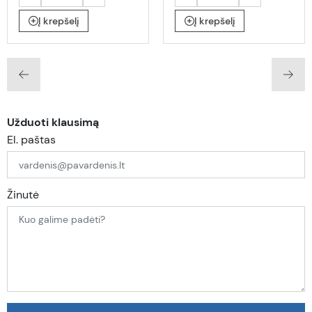
Į krepšelį
Į krepšelį
Užduoti klausimą
El. paštas
Žinutė