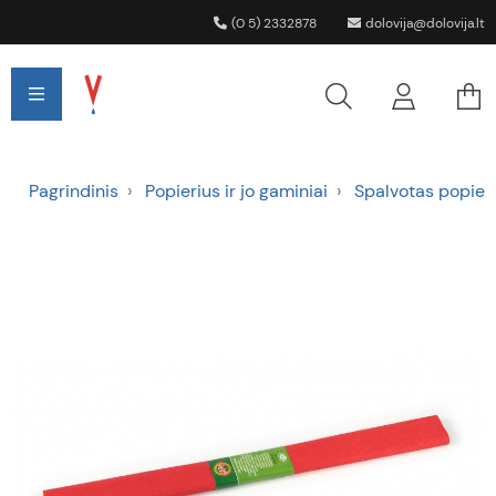
(0 5) 2332878
dolovija@dolovija.lt
Pagrindinis
Popierius ir jo gaminiai
Spalvotas popier