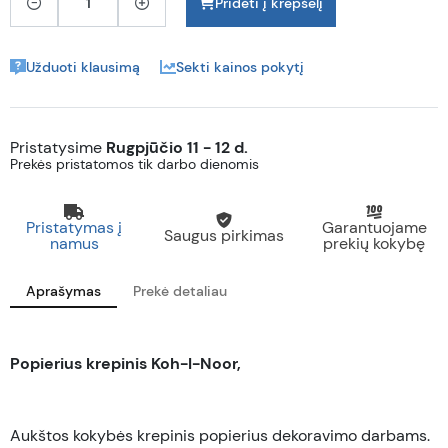
Pridėti į krepšelį
Užduoti klausimą
Sekti kainos pokytį
Pristatysime
Rugpjūčio 11 - 12 d.
Prekės pristatomos tik darbo dienomis
Pristatymas į
Garantuojame
Saugus pirkimas
namus
prekių kokybę
Aprašymas
Prekė detaliau
Popierius krepinis Koh-I-Noor,
Aukštos kokybės krepinis popierius dekoravimo darbams.