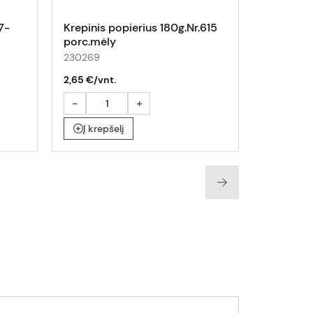
7-
Krepinis popierius 180g.Nr.615
Krepinis 
porc.mėly
raudona
230269
230239
2,65 €/vnt.
2,65 €/vnt
-
+
-
Į krepšelį
Į krepš