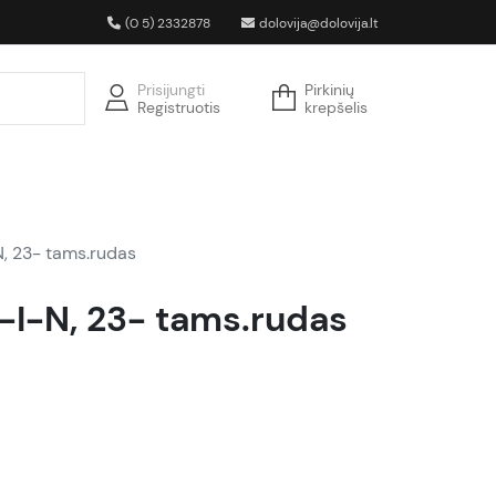
(0 5) 2332878
dolovija@dolovija.lt
Prisijungti
Pirkinių
Registruotis
krepšelis
N, 23- tams.rudas
K-I-N, 23- tams.rudas