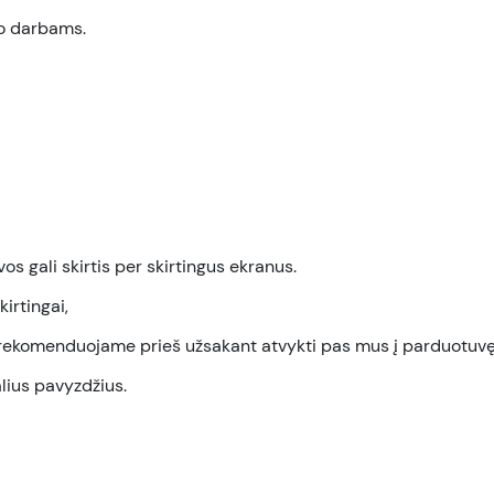
mo darbams.
s gali skirtis per skirtingus ekranus.
irtingai,
a, rekomenduojame prieš užsakant atvykti pas mus į parduotuvę
alius pavyzdžius.