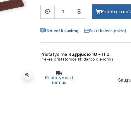
Pridėti į krepš
Užduoti klausimą
Sekti kainos pokytį
Pristatysime
Rugpjūčio 10 - 11 d.
Prekės pristatomos tik darbo dienomis
zoom_in
Pristatymas į
Saugu
namus