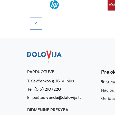
Prek
PARDUOTUVĖ
T. Ševčenkos g. 16, Vilnius
Suma
Tel.
(0 5) 2107220
Naujos
El. paštas
vanda@dolovija.lt
Geriau
DIDMENINĖ PREKYBA