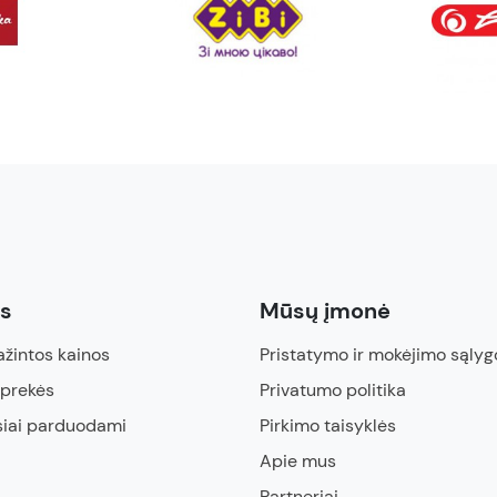
ės
Mūsų įmonė
žintos kainos
Pristatymo ir mokėjimo sąlyg
 prekės
Privatumo politika
siai parduodami
Pirkimo taisyklės
Apie mus
Partneriai