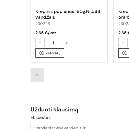
Krepinis popierius 180g.Nr.566
Krepi
vand.žals
oranž
230226
2302
2,65 €/vnt.
2,65 
-
+
-
Į krepšelį
Į
Užduoti klausimą
El. paštas