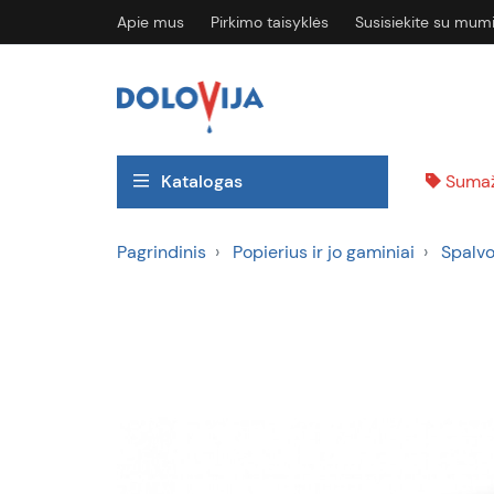
Apie mus
Pirkimo taisyklės
Susisiekite su mum
Katalogas
Sumaž
Pagrindinis
Popierius ir jo gaminiai
Spalvo