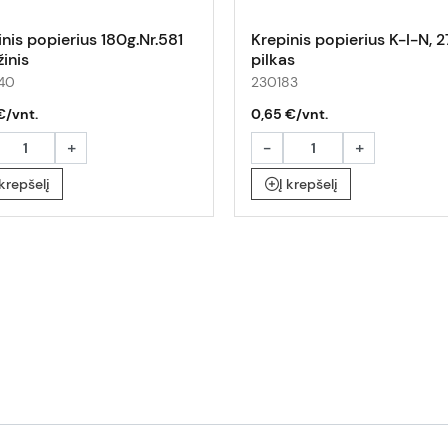
nis popierius 180g.Nr.581
Krepinis popierius K-I-N, 2
inis
pilkas
40
230183
€/vnt.
0,65 €/vnt.
+
-
+
 krepšelį
Į krepšelį