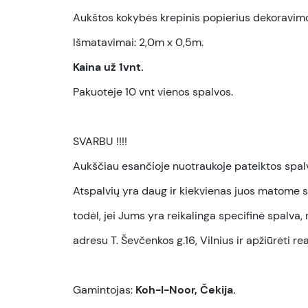
Aukštos kokybės krepinis popierius dekoravi
Išmatavimai: 2,0m x 0,5m.
Kaina už 1vnt.
Pakuotėje 10 vnt vienos spalvos.
SVARBU !!!!
Aukščiau esančioje nuotraukoje pateiktos spalvo
Atspalvių yra daug ir kiekvienas juos matome sk
todėl, jei Jums yra reikalinga specifinė spalv
adresu T. Ševčenkos g.16, Vilnius ir apžiūrėti re
Gamintojas:
Koh-I-Noor, Čekija.