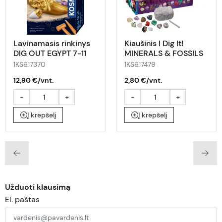
Lavinamasis rinkinys
Kiaušinis I Dig It!
DIG OUT EGYPT 7-11
MINERALS & FOSSILS
5+
1KS617370
1KS617479
12,90 €/vnt.
2,80 €/vnt.
-
+
-
+
Į krepšelį
Į krepšelį
Užduoti klausimą
El. paštas