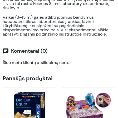
– visa tai rasite Kosmos Slime Laboratory eksperimentų
rinkinyje.
Vaikai (8–13 m.) galės atlikti įdomius bandymus
naudodami tikrus laboratorinius įrankius, lavinti
kūrybiškumą ir susipažinti su pagrindiniais
eksperimentavimo principais. Visi eksperimentai aiškiai
aprašyti žingsnis po žingsnio iliustruotoje instrukcijoje.
Komentarai (0)
chat
Šiuo metu klientų atsiliepimų nėra.
Panašūs produktai