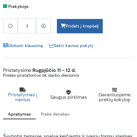
Prekyboje
Pridėti į krepšelį
Užduoti klausimą
Sekti kainos pokytį
Pristatysime
Rugpjūčio 11 - 12 d.
Prekės pristatomos tik darbo dienomis
Pristatymas į
Garantuojame
Saugus pirkimas
namus
prekių kokybę
Aprašymas
Prekė detaliau
Švytintis tamsoje, spalvą keičiantis ir įvairių formų slaimas