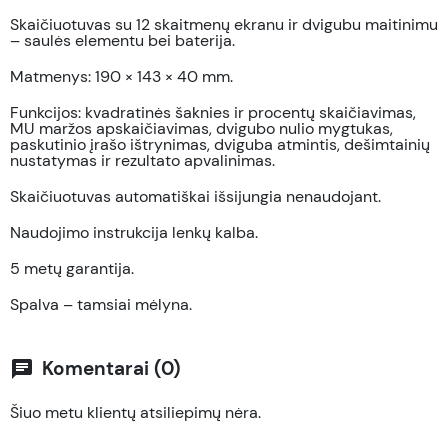
Skaičiuotuvas su 12 skaitmenų ekranu ir dvigubu maitinimu
– saulės elementu bei baterija.
Matmenys: 190 × 143 × 40 mm.
Funkcijos: kvadratinės šaknies ir procentų skaičiavimas,
MU maržos apskaičiavimas, dvigubo nulio mygtukas,
paskutinio įrašo ištrynimas, dviguba atmintis, dešimtainių
nustatymas ir rezultato apvalinimas.
Skaičiuotuvas automatiškai išsijungia nenaudojant.
Naudojimo instrukcija lenkų kalba.
5 metų garantija.
Spalva – tamsiai mėlyna.
Komentarai (0)
chat
Šiuo metu klientų atsiliepimų nėra.