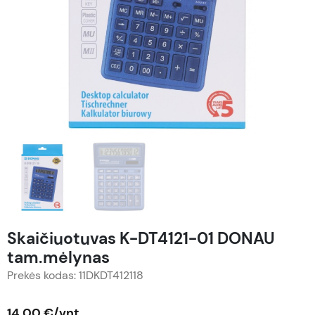
Skaičiuotuvas K-DT4121-01 DONAU
tam.mėlynas
Prekės kodas: 11DKDT412118
14,00 €/vnt.