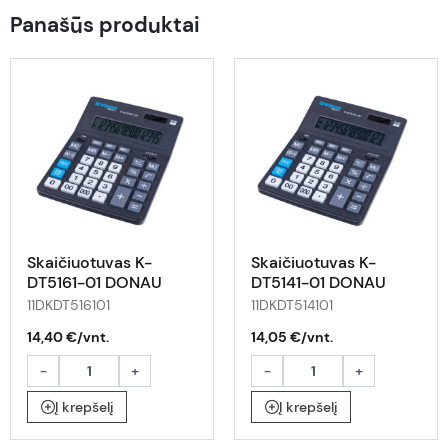
Panašūs produktai
Skaičiuotuvas K-
Skaičiuotuvas K-
DT5161-01 DONAU
DT5141-01 DONAU
11DKDT516101
11DKDT514101
14,40 €/vnt.
14,05 €/vnt.
-
+
-
+
Į krepšelį
Į krepšelį