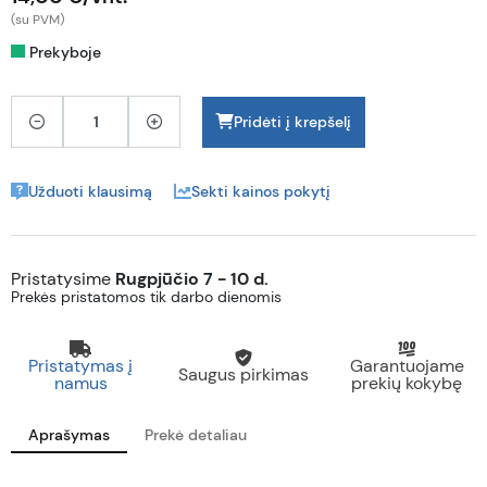
(su PVM)
Prekyboje
Pridėti į krepšelį
Užduoti klausimą
Sekti kainos pokytį
Pristatysime
Rugpjūčio 7 - 10 d.
Prekės pristatomos tik darbo dienomis
Pristatymas į
Garantuojame
Saugus pirkimas
namus
prekių kokybę
Aprašymas
Prekė detaliau