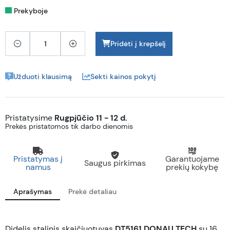
Prekyboje
Pridėti į krepšelį
Užduoti klausimą
Sekti kainos pokytį
Pristatysime
Rugpjūčio 11 - 12 d.
Prekės pristatomos tik darbo dienomis
Pristatymas į
Garantuojame
Saugus pirkimas
namus
prekių kokybę
Aprašymas
Prekė detaliau
Didelis stalinis skaičiuotuvas
DT5161 DONAU TECH
su 16