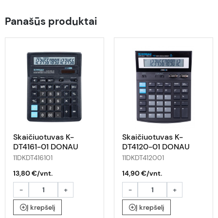
Panašūs produktai
Skaičiuotuvas K-
Skaičiuotuvas K-
DT4161-01 DONAU
DT4120-01 DONAU
11DKDT416101
11DKDT412001
13,80 €/vnt.
14,90 €/vnt.
-
+
-
+
Į krepšelį
Į krepšelį