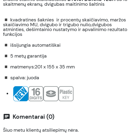
skaitmenų ekranų, dvigubas maitinimo šaltinis
◾ kvadratines šaknies ir procentų skaičiavimo, maržos
skaičiavimo MU, dvigubo ir trigubo nulio,dvigubos
atminties, dešimtainio nustatymo ir apvalinimo rezultato
funkcijos
◾ išsijungia automatiškai
◾ 5 metų garantija
◾ matmenys:201 x 155 x 35 mm
◾ spalva: juoda
Komentarai (0)
chat
Šiuo metu klientų atsiliepimų nėra.