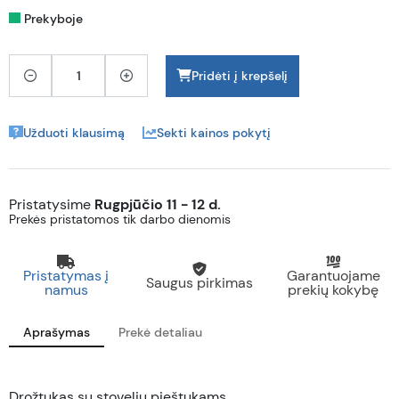
Prekyboje
Pridėti į krepšelį
Užduoti klausimą
Sekti kainos pokytį
Pristatysime
Rugpjūčio 11 - 12 d.
Prekės pristatomos tik darbo dienomis
Pristatymas į
Garantuojame
Saugus pirkimas
namus
prekių kokybę
Aprašymas
Prekė detaliau
Drožtukas su stoveliu pieštukams