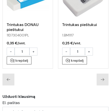
Trintukas DONAU
Trintukas pieštukui
pieštukui
11D7304001PL
1.BM1117
0,35 €/vnt.
0,25 €/vnt.
-
+
-
+
Į krepšelį
Į krepšelį
Užduoti klausimą
El. paštas