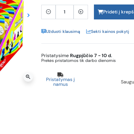
Pridėti į krepš
keyboard_arrow_right
Tęsti
Užduoti klausimą
Sekti kainos pokytį
Pristatysime
Rugpjūčio 7 - 10 d.
Prekės pristatomos tik darbo dienomis
zoom_in
Pristatymas į
Saugu
namus