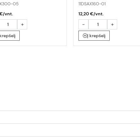
AX300-05
11DSAX160-01
€/vnt.
12,20 €/vnt.
+
-
+
 krepšelį
Į krepšelį