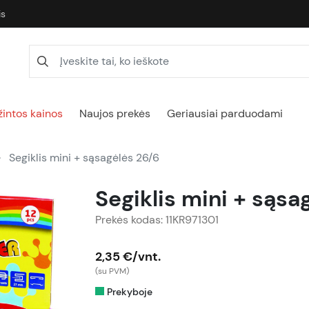
is
intos kainos
Naujos prekės
Geriausiai parduodami
Segiklis mini + sąsagėlės 26/6
Segiklis mini + sąsa
Prekės kodas: 11KR971301
2,35 €/vnt.
(su PVM)
Prekyboje