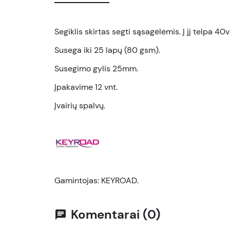
Segiklis skirtas segti sąsagėlėmis. Į jį telpa 40
Susega iki 25 lapų (80 gsm).
Susegimo gylis 25mm.
Įpakavime 12 vnt.
Įvairių spalvų.
Gamintojas: KEYROAD.
Komentarai (0)
chat