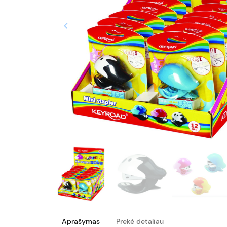
keyboard_arrow_left
Ankstesnis
Aprašymas
Prekė detaliau