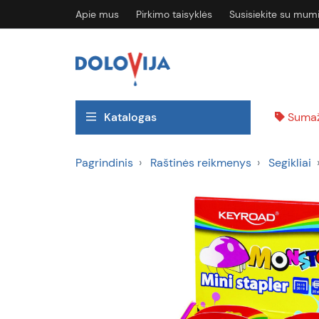
Apie mus
Pirkimo taisyklės
Susisiekite su mum
Katalogas
Sumaž
Pagrindinis
Raštinės reikmenys
Segikliai