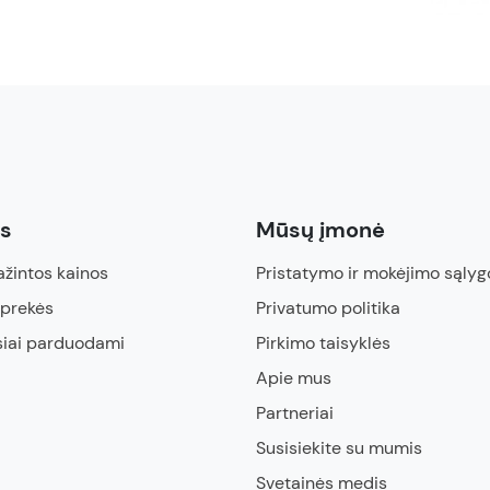
ės
Mūsų įmonė
žintos kainos
Pristatymo ir mokėjimo sąlyg
 prekės
Privatumo politika
siai parduodami
Pirkimo taisyklės
Apie mus
Partneriai
Susisiekite su mumis
Svetainės medis