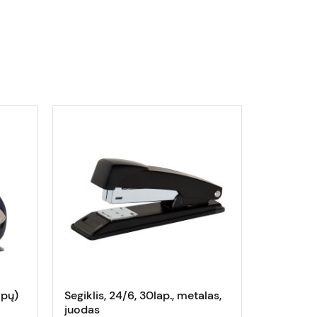
apų)
Segiklis, 24/6, 30lap., metalas,
Segiklis 
juodas
26/6 25l