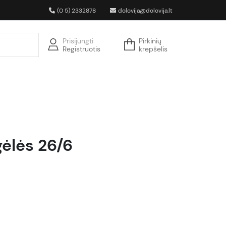
(0 5) 2332878
dolovija@dolovija.lt
Prisijungti
Pirkinių
Registruotis
krepšelis
gėlės 26/6