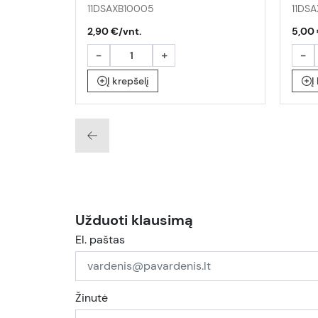
11DSAXB10005
11DS
2,90 €/vnt.
5,00 
-
+
-
Į krepšelį
Į
Užduoti klausimą
El. paštas
Žinutė