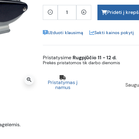
Pridėti į krepš
Užduoti klausimą
Sekti kainos pokytį
Pristatysime
Rugpjūčio 11 - 12 d.
Prekės pristatomos tik darbo dienomis
zoom_in
Pristatymas į
Saugu
namus
sagėlėmis.