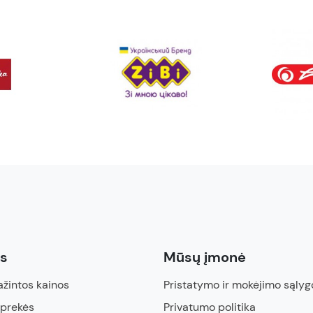
ės
Mūsų įmonė
žintos kainos
Pristatymo ir mokėjimo sąlyg
 prekės
Privatumo politika