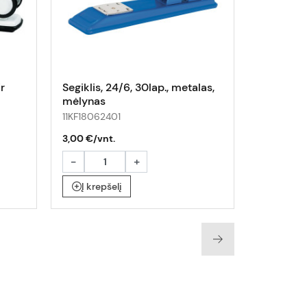
r
Segiklis, 24/6, 30lap., metalas,
Segiklis,
mėlynas
mėlynas
11KF18062401
11KF18062
3,00 €/vnt.
2,90 €/vn
-
+
-
Į krepšelį
Į krepš