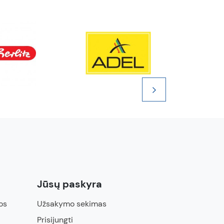
Jūsų paskyra
os
Užsakymo sekimas
Prisijungti