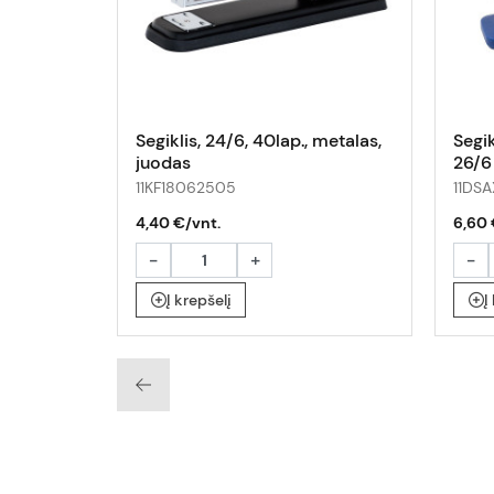
Segiklis, 24/6, 40lap., metalas,
Segik
juodas
26/6
11KF18062505
11DS
4,40 €/vnt.
6,60 
-
+
-
Į krepšelį
Į