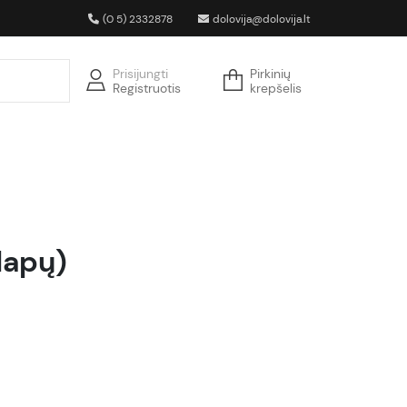
(0 5) 2332878
dolovija@dolovija.lt
Prisijungti
Pirkinių
Registruotis
krepšelis
0lapų)