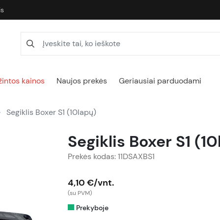
is
intos kainos
Naujos prekės
Geriausiai parduodami
Segiklis Boxer S1 (10lapų)
Segiklis Boxer S1 (1
Prekės kodas: 11DSAXBS1
4,10 €/vnt.
(su PVM)
Prekyboje