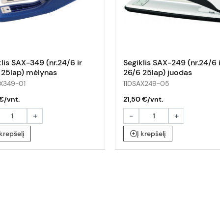
lis SAX-349 (nr.24/6 ir
Segiklis SAX-249 (nr.24/6 i
 25lap) mėlynas
26/6 25lap) juodas
AX349-01
11DSAX249-05
€/vnt.
21,50 €/vnt.
+
-
+
 krepšelį
Į krepšelį