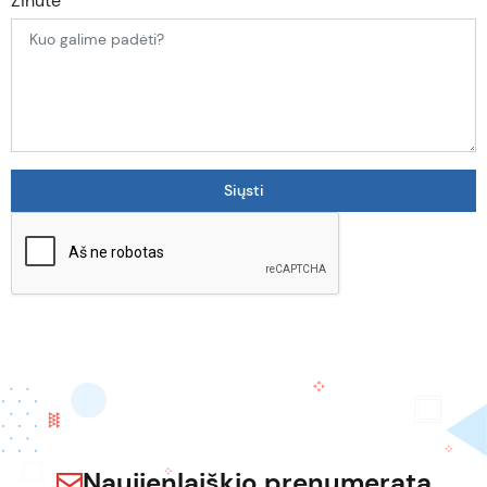
Žinutė
Naujienlaiškio prenumerata