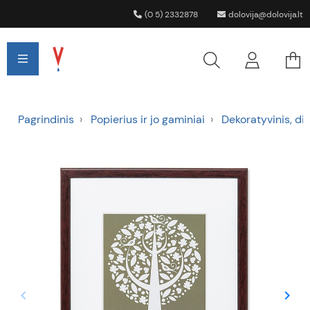
(0 5) 2332878
dolovija@dolovija.lt
Pagrindinis
Popierius ir jo gaminiai
Dekoratyvinis, di
keyboard_arrow_left
keyboard_arrow_right
Ankstesnis
Tęsti