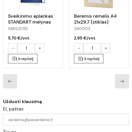
Sveikinimo aplankas
Berėmis rėmelis A4
STANDART mėlynas
21x29.7 (stiklas)
11AR220115
390003
5,70 €/vnt.
2,95 €/vnt.
-
+
-
+
Į krepšelį
Į krepšelį
Užduoti klausimą
El. paštas