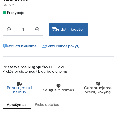
(su PVM)
Prekyboje
Pridėti į krepšelį
Užduoti klausimą
Sekti kainos pokytį
Pristatysime
Rugpjūčio 11 - 12 d.
Prekės pristatomos tik darbo dienomis
Pristatymas į
Garantuojame
Saugus pirkimas
namus
prekių kokybę
Aprašymas
Prekė detaliau