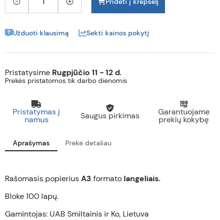
Pridėti į krepšelį
Užduoti klausimą
Sekti kainos pokytį
Pristatysime
Rugpjūčio 11 - 12 d.
Prekės pristatomos tik darbo dienomis
Pristatymas į
Garantuojame
Saugus pirkimas
namus
prekių kokybę
Aprašymas
Prekė detaliau
Rašomasis popierius
A3
formato
langeliais.
Bloke 100 lapų.
Gamintojas: UAB Smiltainis ir Ko, Lietuva