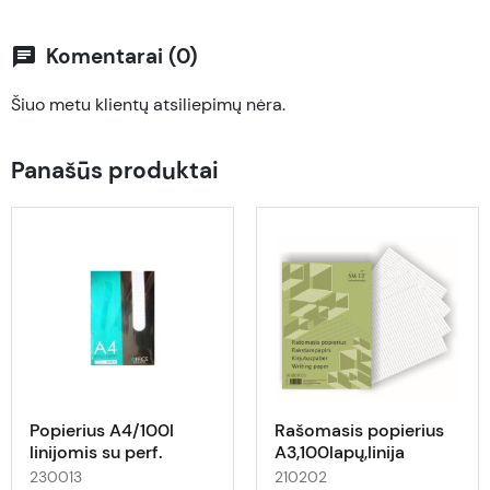
Komentarai (0)
chat
Šiuo metu klientų atsiliepimų nėra.
Panašūs produktai
Popierius A4/100l
Rašomasis popierius
linijomis su perf.
A3,100lapų,linija
230013
210202