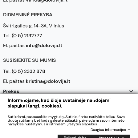
DIDMENINĖ PREKYBA
Švitrigailos g. 14-3A, Vilnius
Tel.
(0 5) 2132777
El. paštas
info@dolovija.lt
SUSISIEKITE SU MUMIS
Tel.
(0 5) 2332 878
El. paštas
kristina@dolovija.lt

Prekės
Informuojame, kad šioje svetainėje naudojami

Mūsų įmonė
slapukai (angl. cookies).

Jūsų paskyra
Sutikdami, paspauskite mygtuką „Sutinku“ arba naršykite toliau. Savo
duotą sutikimą bet kada galėsite atšaukti pakeisdami savo interneto
naršyklės nustatymus ir ištrindami įrašytus slapukus
Daugiau informacijos
2026 © UAB Dolovija. Visos teisės saugomos