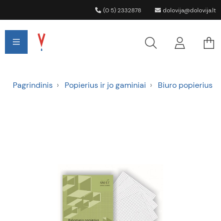
(0 5) 2332878
dolovija@dolovija.lt
Pagrindinis
Popierius ir jo gaminiai
Biuro popierius