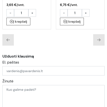
3,65 €/vnt.
6,75 €/vnt.
-
+
-
+
Į krepšelį
Į krepšelį
Užduoti klausimą
El. paštas
Žinutė