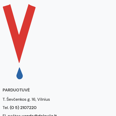
PARDUOTUVĖ
T. Ševčenkos g. 16, Vilnius
Tel.
(0 5) 2107220
El. paštas
vanda@dolovija.lt