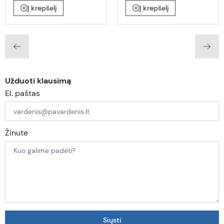
Į krepšelį
Į krepšelį
Užduoti klausimą
El. paštas
Žinutė