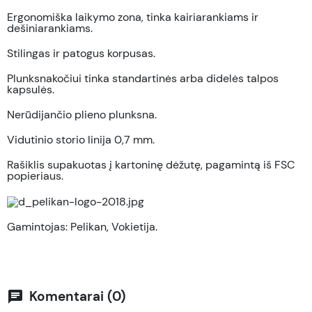
Ergonomiška laikymo zona, tinka kairiarankiams ir
dešiniarankiams.
Stilingas ir patogus korpusas.
Plunksnakočiui tinka standartinės arba didelės talpos
kapsulės.
Nerūdijančio plieno plunksna.
Vidutinio storio linija 0,7 mm.
Rašiklis supakuotas į kartoninę dėžutę, pagamintą iš FSC
popieriaus.
Gamintojas: Pelikan, Vokietija.
Komentarai (0)
chat