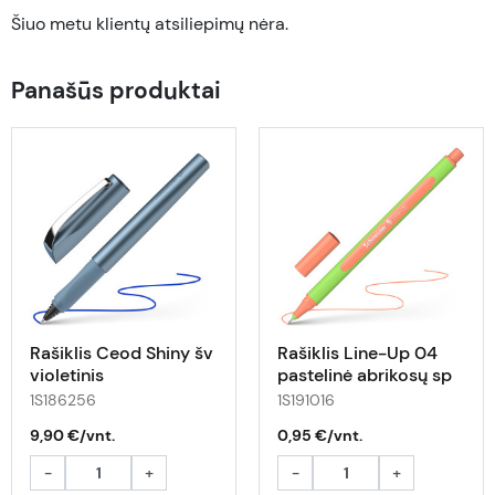
Šiuo metu klientų atsiliepimų nėra.
Panašūs produktai
Rašiklis Ceod Shiny šv
Rašiklis Line-Up 04
violetinis
pastelinė abrikosų sp
1S186256
1S191016
9,90 €/vnt.
0,95 €/vnt.
-
+
-
+