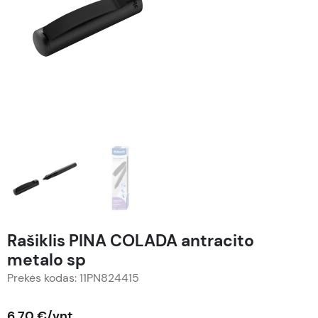
Rašiklis PINA COLADA antracito
metalo sp
Prekės kodas: 11PN824415
6,70 €/vnt.