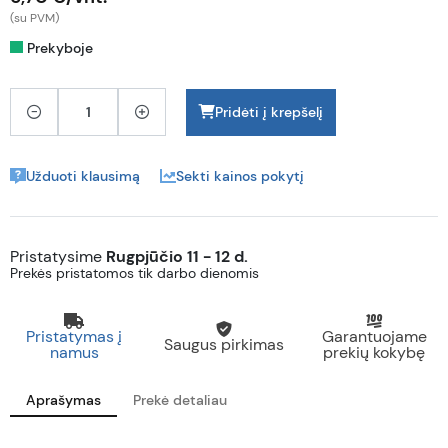
(su PVM)
Prekyboje
Pridėti į krepšelį
Užduoti klausimą
Sekti kainos pokytį
Pristatysime
Rugpjūčio 11 - 12 d.
Prekės pristatomos tik darbo dienomis
Pristatymas į
Garantuojame
Saugus pirkimas
namus
prekių kokybę
Aprašymas
Prekė detaliau