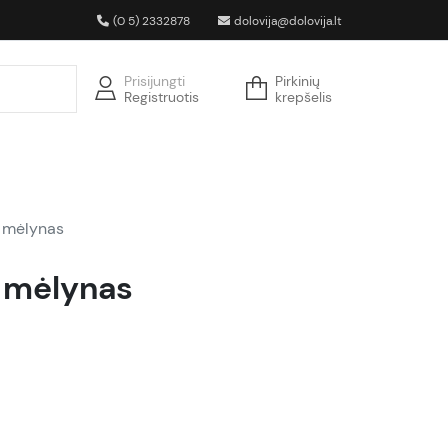
(0 5) 2332878
dolovija@dolovija.lt
Prisijungti
Pirkinių
Registruotis
krepšelis
 mėlynas
7 mėlynas