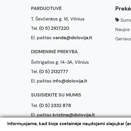
Prek
PARDUOTUVĖ
T. Ševčenkos g. 16, Vilnius
Suma
Tel.
(0 5) 2107220
Naujos
El. paštas
vanda@dolovija.lt
Geriau
DIDMENINĖ PREKYBA
Švitrigailos g. 14-3A, Vilnius
Tel.
(0 5) 2132777
El. paštas
info@dolovija.lt
SUSISIEKITE SU MUMIS
Tel.
(0 5) 2332 878
El. paštas
kristina@dolovija.lt
Informuojame, kad šioje svetainėje naudojami slapukai (an
2026 © UAB Dolovija. Visos teisės saugomos