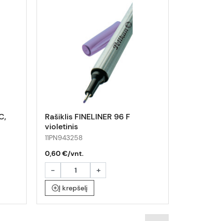
C,
Rašiklis FINELINER 96 F
Rašiklis 
violetinis
violetinis
11PN943258
1S196708
0,60 €/vnt.
0,90 €/vn
-
+
-
Į krepšelį
Į krepš