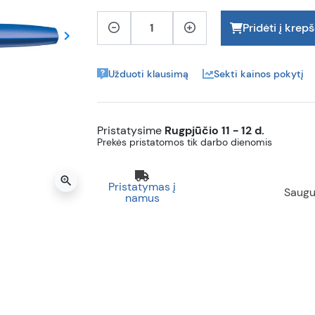
Pridėti į krepš
keyboard_arrow_right
Tęsti
Užduoti klausimą
Sekti kainos pokytį
Pristatysime
Rugpjūčio 11 - 12 d.
Prekės pristatomos tik darbo dienomis
zoom_in
Pristatymas į
Saugu
namus