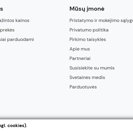
ės
Mūsų įmonė
žintos kainos
Pristatymo ir mokėjimo sąlyg
 prekės
Privatumo politika
siai parduodami
Pirkimo taisyklės
Apie mus
Partneriai
Susisiekite su mumis
Svetainės medis
Parduotuvės
gl. cookies).