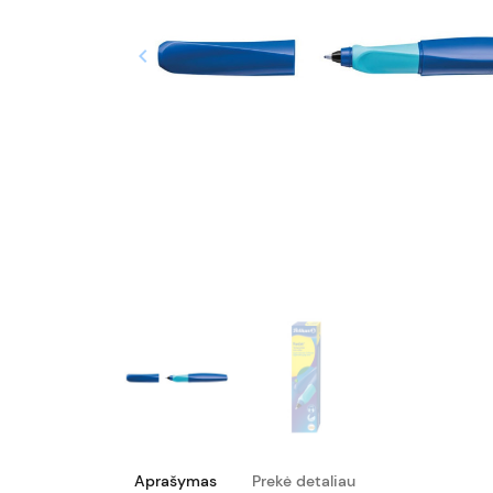
keyboard_arrow_left
Ankstesnis
Aprašymas
Prekė detaliau