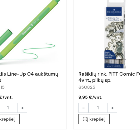
klis Line-Up 04 aukštumų
Rašiklių rink. PITT Comic F
s
4vnt., pilkų sp.
015
650825
€/vnt.
9,95 €/vnt.
+
-
+
 krepšelį
Į krepšelį