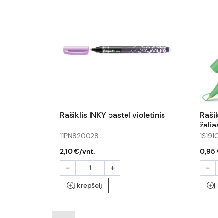
Rašiklis INKY pastel violetinis
Raši
žalia
11PN820028
1S191
2,10 €/vnt.
0,95 
-
+
-
Į krepšelį
Į