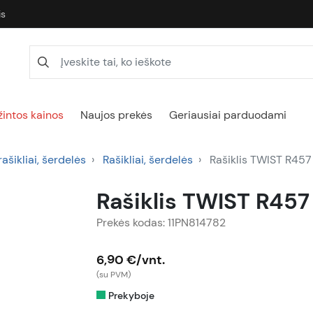
is
intos kainos
Naujos prekės
Geriausiai parduodami
rašikliai, šerdelės
Rašikliai, šerdelės
Rašiklis TWIST R457
Rašiklis TWIST R45
Prekės kodas: 11PN814782
6,90 €/vnt.
(su PVM)
Prekyboje