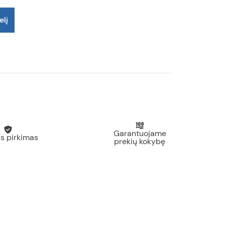
elį
Garantuojame
s pirkimas
prekių kokybę