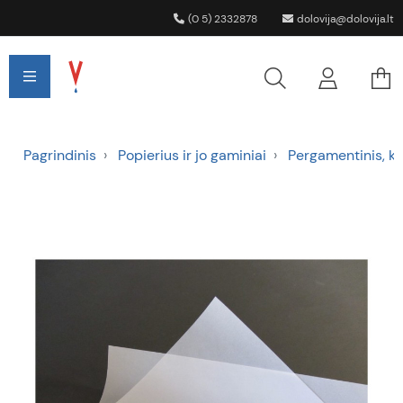
(0 5) 2332878
dolovija@dolovija.lt
Pagrindinis
Popierius ir jo gaminiai
Pergamentinis, kre