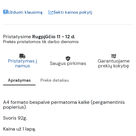
Užduoti klausimą
Sekti kainos pokytį
Pristatysime
Rugpjūčio 11 - 12 d.
Prekės pristatomos tik darbo dienomis
Pristatymas į
Garantuojame
Saugus pirkimas
namus
prekių kokybę
Aprašymas
Prekė detaliau
A4 formato bespalvė permatoma kalkė (pergamentinis
popierius).
Svoris 92g.
Kaina už 1 lapą.