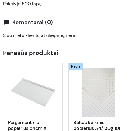
Pakelyje 500 lapų.
Komentarai (0)
chat
Šiuo metu klientų atsiliepimų nėra.
Panašūs produktai
Nauja
Pergamentinis
Baltas kalkinis
popierius 84cm X
popierius A4/130g 10l