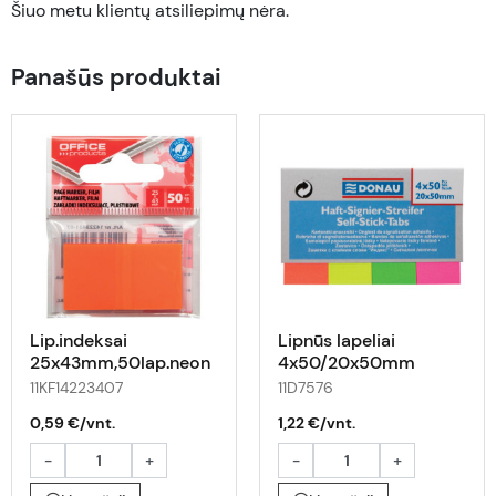
Šiuo metu klientų atsiliepimų nėra.
Panašūs produktai
Lip.indeksai
Lipnūs lapeliai
25x43mm,50lap.neon
4x50/20x50mm
or.OFFp*
11KF14223407
11D7576
0,59 €/vnt.
1,22 €/vnt.
-
+
-
+