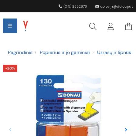
(0 5) 2332878
dolovija@dolovija.lt
Pagrindinis
Popierius ir jo gaminiai
Užrašų ir lipnūs l
−20%
keyboard_arrow_left
keyboard_arrow_right
Ankstesnis
Tęsti