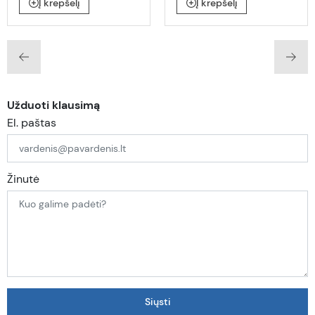
Į krepšelį
Į krepšelį
Užduoti klausimą
El. paštas
Žinutė