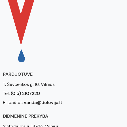
PARDUOTUVĖ
T. Ševčenkos g. 16, Vilnius
Tel.
(0 5) 2107220
El. paštas
vanda@dolovija.lt
DIDMENINĖ PREKYBA
Švitrigailos g. 14-3A, Vilnius