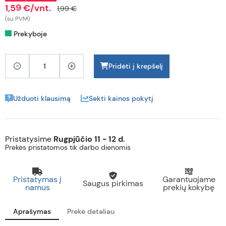
1,59 €/vnt.
1,99 €
(su PVM)
Prekyboje
Pridėti į krepšelį
Užduoti klausimą
Sekti kainos pokytį
Pristatysime
Rugpjūčio 11 - 12 d.
Prekės pristatomos tik darbo dienomis
Pristatymas į
Garantuojame
Saugus pirkimas
namus
prekių kokybę
Aprašymas
Prekė detaliau