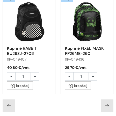
Kuprinė RABBIT
Kuprinė PIXEL MASK
BU26ZJ-2708
PP26ME-260
11P-049407
11P-049436
40,80 €/vnt.
25,70 €/vnt.
-
+
-
+
Į krepšelį
Į krepšelį