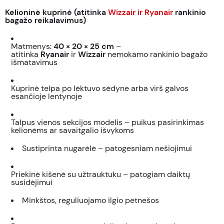
Kelioninė kuprinė (atitinka
Wizzair ir Ryanair
rankinio
bagažo reikalavimus)
Matmenys:
40 × 20 × 25 cm
–
atitinka
Ryanair
ir
Wizzair
nemokamo rankinio bagažo
išmatavimus
Kuprinė telpa po lėktuvo sėdyne arba virš galvos
esančioje lentynoje
Talpus vienos sekcijos modelis – puikus pasirinkimas
kelionėms ar savaitgalio išvykoms
Sustiprinta nugarėlė – patogesniam nešiojimui
Priekinė kišenė su užtrauktuku – patogiam daiktų
susidėjimui
Minkštos, reguliuojamo ilgio petnešos