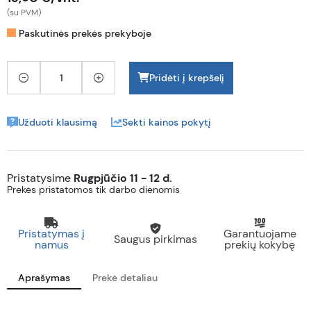
(su PVM)
Paskutinės prekės prekyboje
Pridėti į krepšelį
Užduoti klausimą
Sekti kainos pokytį
Pristatysime
Rugpjūčio 11 - 12 d.
Prekės pristatomos tik darbo dienomis
Pristatymas į
Garantuojame
Saugus pirkimas
namus
prekių kokybę
Aprašymas
Prekė detaliau