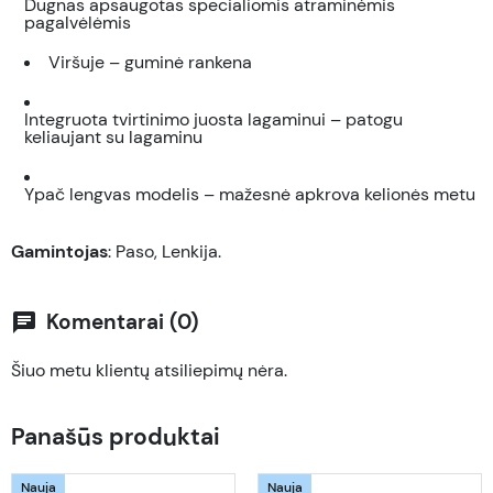
Dugnas apsaugotas specialiomis atraminėmis
pagalvėlėmis
Viršuje – guminė rankena
Integruota tvirtinimo juosta lagaminui – patogu
keliaujant su lagaminu
Ypač lengvas modelis – mažesnė apkrova kelionės metu
Gamintojas
: Paso, Lenkija.
Komentarai (0)
chat
Šiuo metu klientų atsiliepimų nėra.
Panašūs produktai
Nauja
Nauja