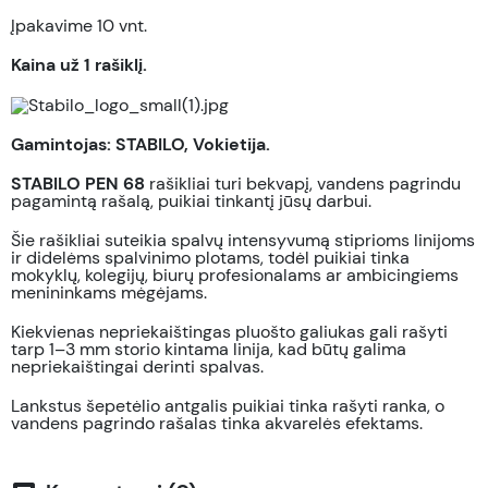
Įpakavime 10 vnt.
Kaina už 1 rašiklį.
Gamintojas: STABILO, Vokietija.
STABILO PEN 68
rašikliai turi bekvapį, vandens pagrindu
pagamintą rašalą, puikiai tinkantį jūsų darbui.
Šie rašikliai suteikia spalvų intensyvumą stiprioms linijoms
ir didelėms spalvinimo plotams, todėl puikiai tinka
mokyklų, kolegijų, biurų profesionalams ar ambicingiems
menininkams mėgėjams.
Kiekvienas nepriekaištingas pluošto galiukas gali rašyti
tarp 1–3 mm storio kintama linija, kad būtų galima
nepriekaištingai derinti spalvas.
Lankstus šepetėlio antgalis puikiai tinka rašyti ranka, o
vandens pagrindo rašalas tinka akvarelės efektams.