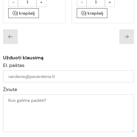
-
+
-
+
Į krepšelį
Į krepšelį
Užduoti klausimą
El. paštas
Žinutė