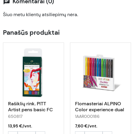
Komentarai (0)
chat
Šiuo metu klientų atsiliepimų nėra.
Panašūs produktai
Rašiklių rink. PITT
Flomasteriai ALPINO
Artist pens basic FC
Color experience dual
6vnt., įv.sp.
artist 12vnt
650817
1AAR000186
13,95 €/vnt.
7,60 €/vnt.