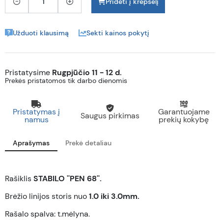
Pridėti į krepšelį
Užduoti klausimą
Sekti kainos pokytį
Pristatysime
Rugpjūčio 11 - 12 d.
Prekės pristatomos tik darbo dienomis
Pristatymas į
Garantuojame
Saugus pirkimas
namus
prekių kokybę
Aprašymas
Prekė detaliau
Rašiklis
STABILO ''PEN 68''
.
Brėžio linijos storis nuo
1.0 iki 3.0mm.
Rašalo spalva: t.mėlyna.