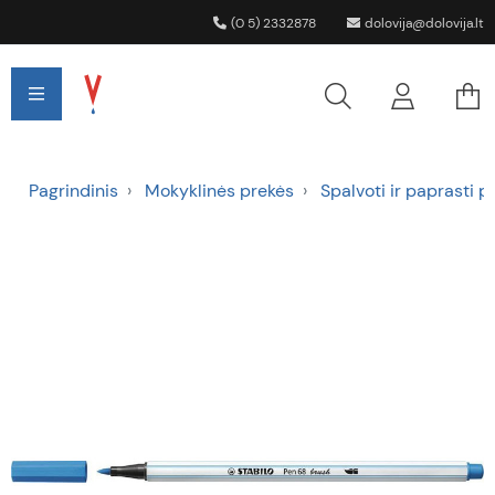
(0 5) 2332878
dolovija@dolovija.lt
Pagrindinis
Mokyklinės prekės
Spalvoti ir paprasti p