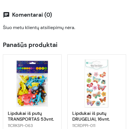
Komentarai (0)
chat
Šiuo metu klientų atsiliepimų nėra.
Panašūs produktai
Lipdukai iš putų
Lipdukai iš putų
TRANSPORTAS 53vnt.
DRUGELIAI, 16vnt.
11CRKSPI-063
11CRDPPI-011