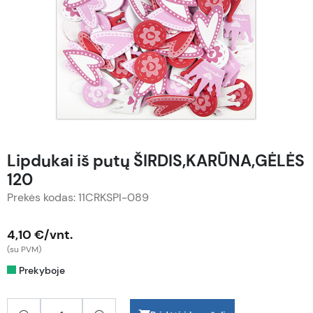
Lipdukai iš putų ŠIRDIS,KARŪNA,GĖLĖS
120
Prekės kodas: 11CRKSPI-089
4,10 €/vnt.
(su PVM)
Prekyboje