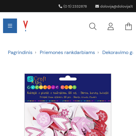
(0 5) 2332878
dolovija@dolovija.lt
Pagrindinis
Priemonės rankdarbiams
Dekoravimo gami