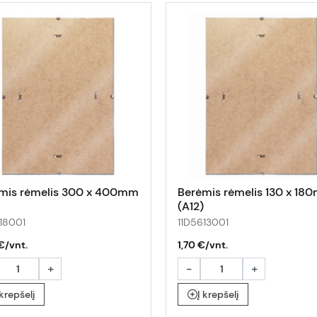
mis rėmelis 300 x 400mm
Berėmis rėmelis 130 x 18
(A12)
18001
11D5613001
€/vnt.
1,70 €/vnt.
+
-
+
 krepšelį
Į krepšelį