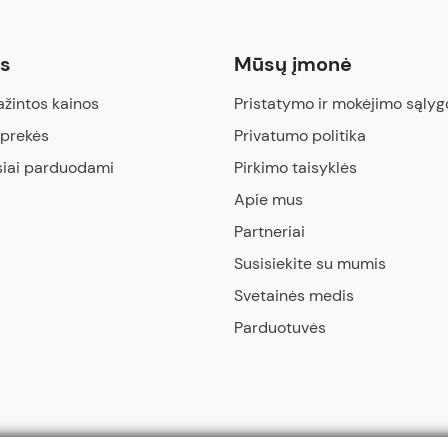
ės
Mūsų įmonė
žintos kainos
Pristatymo ir mokėjimo sąlyg
 prekės
Privatumo politika
siai parduodami
Pirkimo taisyklės
Apie mus
Partneriai
Susisiekite su mumis
Svetainės medis
Parduotuvės