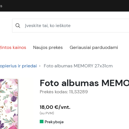
is
intos kainos
Naujos prekės
Geriausiai parduodami
opierius ir priedai
Foto albumas MEMORY 27x31cm
Foto albumas MEM
Prekės kodas: 11LS3289
18,00 €/vnt.
(su PVM)
Prekyboje