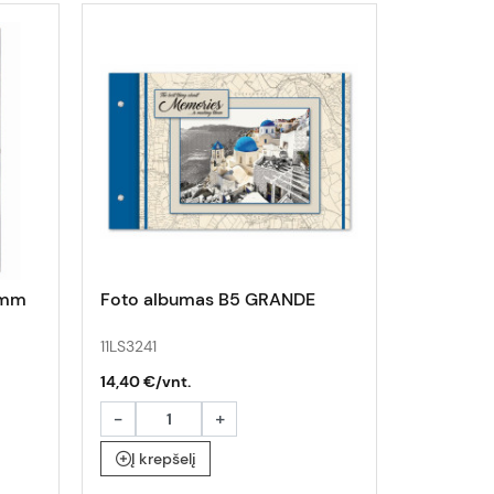
0mm
Foto albumas B5 GRANDE
Rėmelis 
11LS3241
390047
14,40 €/vnt.
9,00 €/vn
-
+
-
Į krepšelį
Į krepš