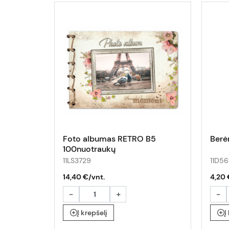
Foto albumas RETRO B5
Berė
100nuotraukų
11LS3729
11D56
14,40 €/vnt.
4,20 
-
+
-
Į krepšelį
Į