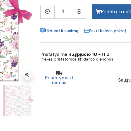
Pridėti į krepš
keyboard_arrow_right
Tęsti
Užduoti klausimą
Sekti kainos pokytį
Pristatysime
Rugpjūčio 10 - 11 d.
Prekės pristatomos tik darbo dienomis
zoom_in
Pristatymas į
Saugu
namus