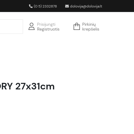
(0 5) 2332878
dolovija@dolovija.lt
Prisijungti
Pirkinių
Registruotis
krepšelis
ORY 27x31cm