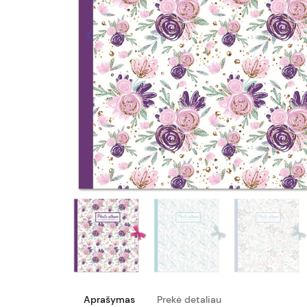
keyboard_arrow_left
Ankstesnis
Aprašymas
Prekė detaliau