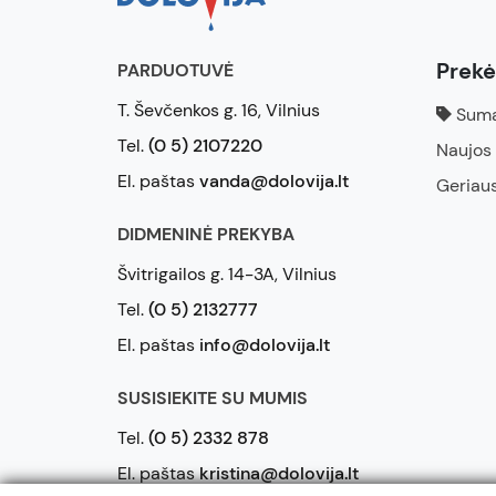
Prek
PARDUOTUVĖ
T. Ševčenkos g. 16, Vilnius
Suma
Tel.
(0 5) 2107220
Naujos
El. paštas
vanda@dolovija.lt
Geriau
DIDMENINĖ PREKYBA
Švitrigailos g. 14-3A, Vilnius
Tel.
(0 5) 2132777
El. paštas
info@dolovija.lt
SUSISIEKITE SU MUMIS
Tel.
(0 5) 2332 878
El. paštas
kristina@dolovija.lt