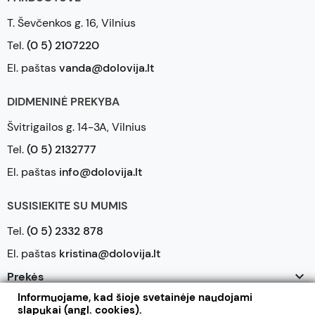
T. Ševčenkos g. 16, Vilnius
Tel.
(0 5) 2107220
El. paštas
vanda@dolovija.lt
DIDMENINĖ PREKYBA
Švitrigailos g. 14-3A, Vilnius
Tel.
(0 5) 2132777
El. paštas
info@dolovija.lt
SUSISIEKITE SU MUMIS
Tel.
(0 5) 2332 878
El. paštas
kristina@dolovija.lt

Prekės
Informuojame, kad šioje svetainėje naudojami

Mūsų įmonė
slapukai (angl. cookies).