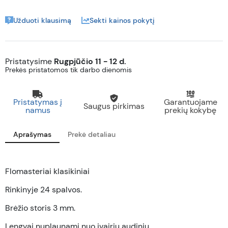
Užduoti klausimą
Sekti kainos pokytį
Pristatysime
Rugpjūčio 11 - 12 d.
Prekės pristatomos tik darbo dienomis
Pristatymas į
Garantuojame
Saugus pirkimas
namus
prekių kokybę
Aprašymas
Prekė detaliau
Flomasteriai klasikiniai
Rinkinyje 24 spalvos.
Brėžio storis 3 mm.
Lengvai nuplaunami nuo įvairių audinių.