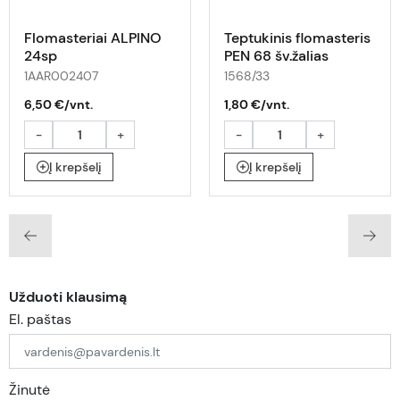
Flomasteriai ALPINO
Teptukinis flomasteris
24sp
PEN 68 šv.žalias
1AAR002407
1568/33
6,50 €/vnt.
1,80 €/vnt.
-
+
-
+
Į krepšelį
Į krepšelį
Užduoti klausimą
El. paštas
Žinutė